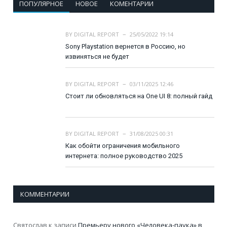
ПОПУЛЯРНОЕ
НОВОЕ
КОМЕНТАРИИ
BY
DIGITAL REPORT
25/05/2022 19:14
Sony Playstation вернется в Россию, но
извиняться не будет
BY
DIGITAL REPORT
03/11/2025 12:46
Стоит ли обновляться на One UI 8: полный гайд
BY
DIGITAL REPORT
31/08/2025 00:31
Как обойти ограничения мобильного
интернета: полное руководство 2025
КОММЕНТАРИИ
Святослав
к записи
Премьеру нового «Человека-паука» в