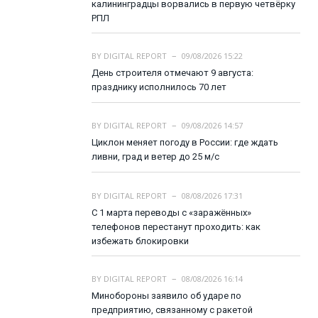
калининградцы ворвались в первую четвёрку
РПЛ
BY
DIGITAL REPORT
09/08/2026 15:22
День строителя отмечают 9 августа:
празднику исполнилось 70 лет
BY
DIGITAL REPORT
09/08/2026 14:57
Циклон меняет погоду в России: где ждать
ливни, град и ветер до 25 м/с
BY
DIGITAL REPORT
08/08/2026 17:31
С 1 марта переводы с «заражённых»
телефонов перестанут проходить: как
избежать блокировки
BY
DIGITAL REPORT
08/08/2026 16:14
Минобороны заявило об ударе по
предприятию, связанному с ракетой