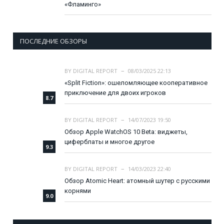
«Фламинго»
ПОСЛЕДНИЕ ОБЗОРЫ
BY
DIGITAL REPORT
08/03/2025 22:13
«Split Fiction»: ошеломляющее кооперативное
приключение для двоих игроков
8.7
BY
DIGITAL REPORT
14/07/2023 19:50
Обзор Apple WatchOS 10 Beta: виджеты,
циферблаты и многое другое
9.3
BY
DIGITAL REPORT
14/03/2023 22:40
Обзор Atomic Heart: атомный шутер с русскими
корнями
9.0