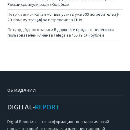
России сдвинули ради «Колобка»
Петр
к записи
Китай мог выпустить уже 500 истребителей J-
20: почему эта цифра встревожила США
Петуард Эдров
к записи
В даркнете продают переписки
пользователей клиента Telega за 155 тысяч рублей
ОБ ИЗДАНИИ
DIGITAL-
REPORT
Digital-Report.ru — это информационно-аналитический
портал, который отслеживает изменения цифровой