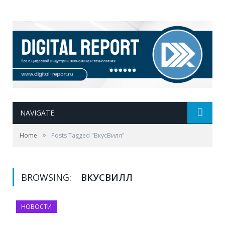
NAVIGATE
»
Home
Posts Tagged "ВкусВилл"
BROWSING:
ВКУСВИЛЛ
НОВОСТИ