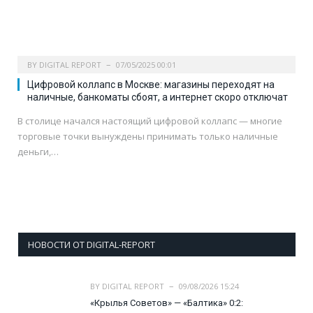
BY
DIGITAL REPORT
07/05/2025 00:01
Цифровой коллапс в Москве: магазины переходят на
наличные, банкоматы сбоят, а интернет скоро отключат
В столице начался настоящий цифровой коллапс — многие
торговые точки вынуждены принимать только наличные
деньги,…
НОВОСТИ ОТ DIGITAL-REPORT
BY
DIGITAL REPORT
09/08/2026 15:24
«Крылья Советов» — «Балтика» 0:2: