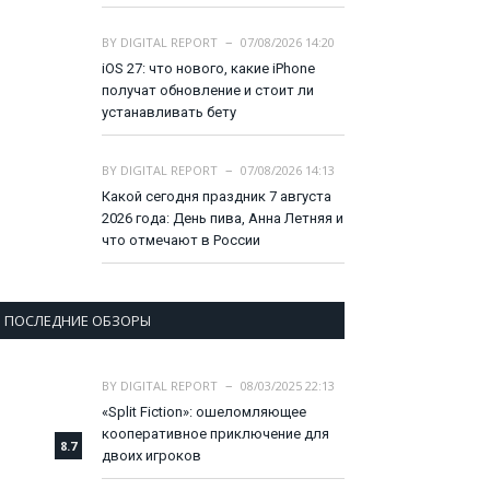
BY
DIGITAL REPORT
07/08/2026 14:20
iOS 27: что нового, какие iPhone
получат обновление и стоит ли
устанавливать бету
BY
DIGITAL REPORT
07/08/2026 14:13
Какой сегодня праздник 7 августа
2026 года: День пива, Анна Летняя и
что отмечают в России
ПОСЛЕДНИЕ ОБЗОРЫ
BY
DIGITAL REPORT
08/03/2025 22:13
«Split Fiction»: ошеломляющее
кооперативное приключение для
8.7
двоих игроков