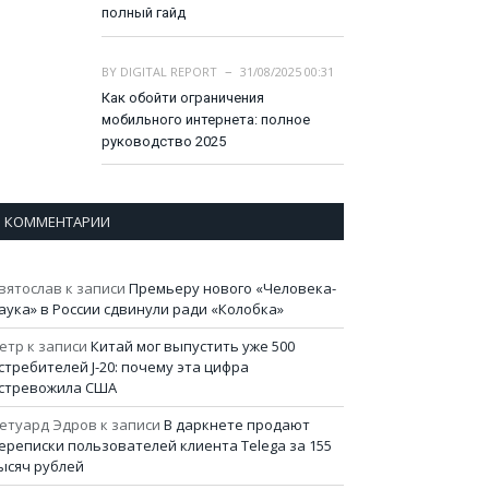
полный гайд
BY
DIGITAL REPORT
31/08/2025 00:31
Как обойти ограничения
мобильного интернета: полное
руководство 2025
КОММЕНТАРИИ
вятослав
к записи
Премьеру нового «Человека-
аука» в России сдвинули ради «Колобка»
етр
к записи
Китай мог выпустить уже 500
стребителей J-20: почему эта цифра
стревожила США
етуард Эдров
к записи
В даркнете продают
ереписки пользователей клиента Telega за 155
ысяч рублей