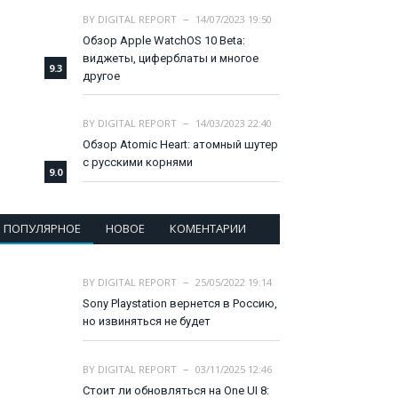
BY
DIGITAL REPORT
14/07/2023 19:50
Обзор Apple WatchOS 10 Beta:
виджеты, циферблаты и многое
9.3
другое
BY
DIGITAL REPORT
14/03/2023 22:40
Обзор Atomic Heart: атомный шутер
с русскими корнями
9.0
ПОПУЛЯРНОЕ
НОВОЕ
КОМЕНТАРИИ
BY
DIGITAL REPORT
25/05/2022 19:14
Sony Playstation вернется в Россию,
но извиняться не будет
BY
DIGITAL REPORT
03/11/2025 12:46
Стоит ли обновляться на One UI 8: