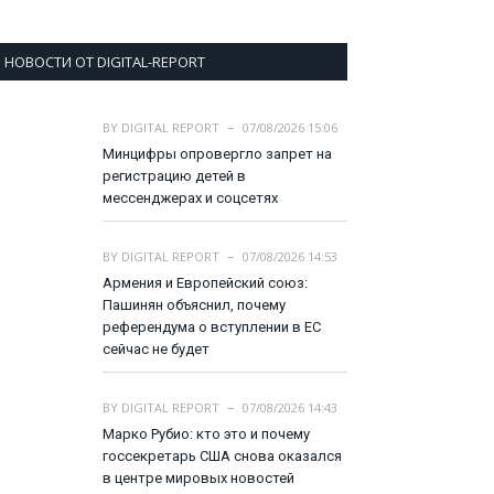
НОВОСТИ ОТ DIGITAL-REPORT
BY
DIGITAL REPORT
07/08/2026 15:06
Минцифры опровергло запрет на
регистрацию детей в
мессенджерах и соцсетях
BY
DIGITAL REPORT
07/08/2026 14:53
Армения и Европейский союз:
Пашинян объяснил, почему
референдума о вступлении в ЕС
сейчас не будет
BY
DIGITAL REPORT
07/08/2026 14:43
Марко Рубио: кто это и почему
госсекретарь США снова оказался
в центре мировых новостей