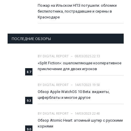
Пожар на Ильском НПЗ потушили: обломки
беспилотника, пострадавшие и сирены в
Краснодаре
ПОСЛЕДНИЕ ОБЗОРЫ
BY
DIGITAL REPORT
08/03/2025 22:13
«Split Fiction»: ошеломляющее кооперативное
приключение для двоих игроков
8.7
BY
DIGITAL REPORT
14/07/2023 19:50
Обзор Apple WatchOS 10 Beta: виджеты,
циферблаты и многое другое
9.3
BY
DIGITAL REPORT
14/03/2023 22:40
Обзор Atomic Heart: атомный шутер с русскими
корнями
9.0