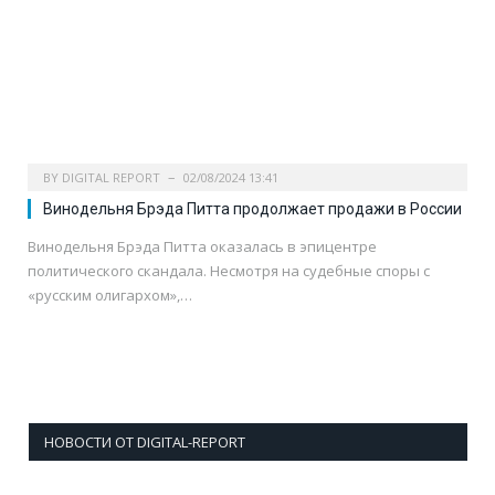
BY
DIGITAL REPORT
02/08/2024 13:41
Винодельня Брэда Питта продолжает продажи в России
Винодельня Брэда Питта оказалась в эпицентре
политического скандала. Несмотря на судебные споры с
«русским олигархом»,…
НОВОСТИ ОТ DIGITAL-REPORT