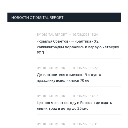
НОВОСТИ ОТ DIGITAL-REPORT
BY
DIGITAL REPORT
09/08/2026 15:24
«Крылья Советов» — «Балтика» 0:2:
калининградцы ворвались в первую четвёрку
РПЛ
BY
DIGITAL REPORT
09/08/2026 15:22
День строителя отмечают 9 августа:
празднику исполнилось 70 лет
BY
DIGITAL REPORT
09/08/2026 14:57
Циклон меняет погоду в России: где ждать
ливни, град и ветер до 25 м/с
BY
DIGITAL REPORT
08/08/2026 17:31