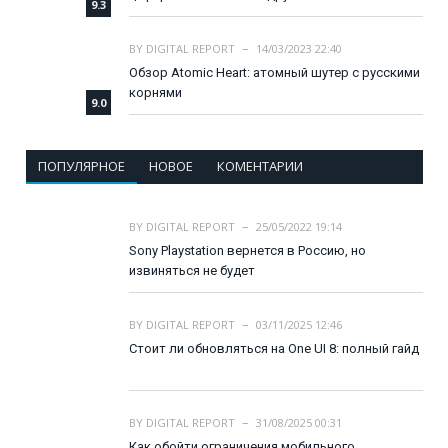
9.3
BY
DIGITAL REPORT
14/03/2023 22:40
Обзор Atomic Heart: атомный шутер с русскими
корнями
9.0
ПОПУЛЯРНОЕ
НОВОЕ
КОМЕНТАРИИ
BY
DIGITAL REPORT
25/05/2022 19:14
Sony Playstation вернется в Россию, но
извиняться не будет
BY
DIGITAL REPORT
03/11/2025 12:46
Стоит ли обновляться на One UI 8: полный гайд
BY
DIGITAL REPORT
31/08/2025 00:31
Как обойти ограничения мобильного