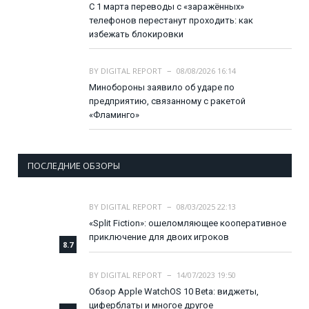
С 1 марта переводы с «заражённых»
телефонов перестанут проходить: как
избежать блокировки
BY
DIGITAL REPORT
08/08/2026 16:14
Минобороны заявило об ударе по
предприятию, связанному с ракетой
«Фламинго»
ПОСЛЕДНИЕ ОБЗОРЫ
BY
DIGITAL REPORT
08/03/2025 22:13
«Split Fiction»: ошеломляющее кооперативное
приключение для двоих игроков
8.7
BY
DIGITAL REPORT
14/07/2023 19:50
Обзор Apple WatchOS 10 Beta: виджеты,
циферблаты и многое другое