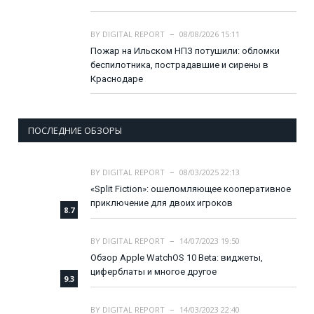
BY
DIGITAL REPORT
08/08/2026 15:11
Пожар на Ильском НПЗ потушили: обломки
беспилотника, пострадавшие и сирены в
Краснодаре
ПОСЛЕДНИЕ ОБЗОРЫ
BY
DIGITAL REPORT
08/03/2025 22:13
«Split Fiction»: ошеломляющее кооперативное
приключение для двоих игроков
8.7
BY
DIGITAL REPORT
14/07/2023 19:50
Обзор Apple WatchOS 10 Beta: виджеты,
циферблаты и многое другое
9.3
BY
DIGITAL REPORT
14/03/2023 22:40