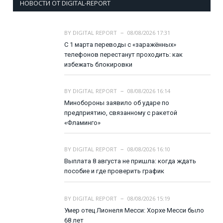
НОВОСТИ ОТ DIGITAL-REPORT
BY
DIGITAL REPORT
08/08/2026 17:31
С 1 марта переводы с «заражённых»
телефонов перестанут проходить: как
избежать блокировки
BY
DIGITAL REPORT
08/08/2026 16:14
Минобороны заявило об ударе по
предприятию, связанному с ракетой
«Фламинго»
BY
DIGITAL REPORT
08/08/2026 16:10
Выплата 8 августа не пришла: когда ждать
пособие и где проверить график
BY
DIGITAL REPORT
08/08/2026 15:19
Умер отец Лионеля Месси: Хорхе Месси было
68 лет