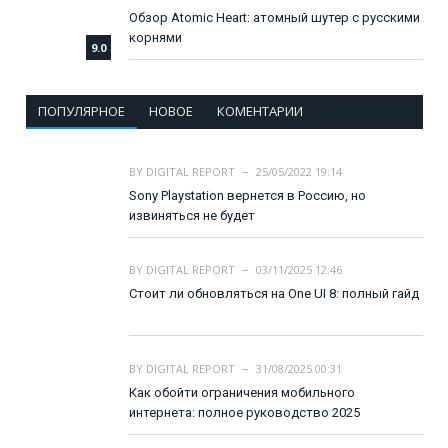
Обзор Atomic Heart: атомный шутер с русскими
корнями
9.0
ПОПУЛЯРНОЕ
НОВОЕ
КОМЕНТАРИИ
BY
DIGITAL REPORT
25/05/2022 19:14
Sony Playstation вернется в Россию, но
извиняться не будет
BY
DIGITAL REPORT
03/11/2025 12:46
Стоит ли обновляться на One UI 8: полный гайд
BY
DIGITAL REPORT
31/08/2025 00:31
Как обойти ограничения мобильного
интернета: полное руководство 2025