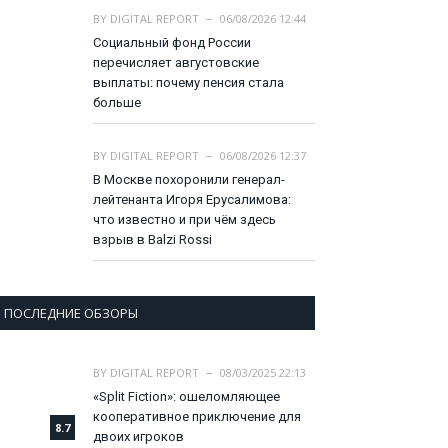
BY
DIGITAL REPORT
06/08/2026 12:44
Социальный фонд России
перечисляет августовские
выплаты: почему пенсия стала
больше
BY
DIGITAL REPORT
06/08/2026 12:37
В Москве похоронили генерал-
лейтенанта Игоря Ерусалимова:
что известно и при чём здесь
взрыв в Balzi Rossi
ПОСЛЕДНИЕ ОБЗОРЫ
BY
DIGITAL REPORT
08/03/2025 22:13
«Split Fiction»: ошеломляющее
кооперативное приключение для
8.7
двоих игроков