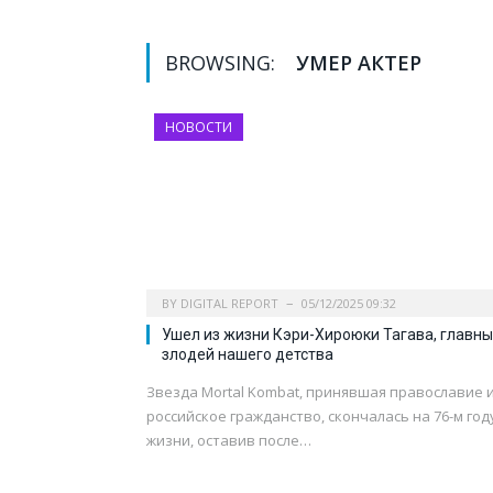
BROWSING:
УМЕР АКТЕР
НОВОСТИ
BY
DIGITAL REPORT
05/12/2025 09:32
Ушел из жизни Кэри-Хироюки Тагава, главн
злодей нашего детства
Звезда Mortal Kombat, принявшая православие 
российское гражданство, скончалась на 76-м год
жизни, оставив после…