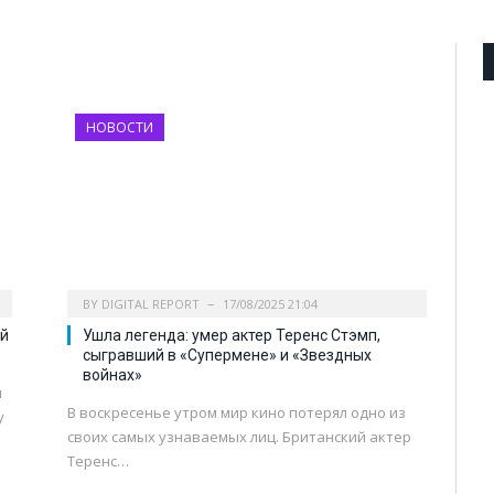
НОВОСТИ
BY
DIGITAL REPORT
17/08/2025 21:04
ый
Ушла легенда: умер актер Теренс Стэмп,
сыгравший в «Супермене» и «Звездных
войнах»
и
В воскресенье утром мир кино потерял одно из
у
своих самых узнаваемых лиц. Британский актер
Теренс…