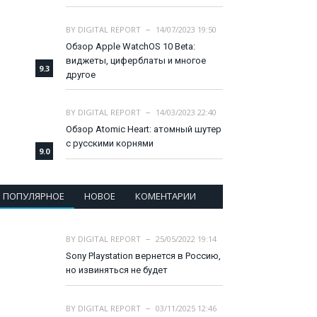
BY
DIGITAL REPORT
14/07/2023 19:50
Обзор Apple WatchOS 10 Beta:
виджеты, циферблаты и многое
9.3
другое
BY
DIGITAL REPORT
14/03/2023 22:40
Обзор Atomic Heart: атомный шутер
с русскими корнями
9.0
ПОПУЛЯРНОЕ
НОВОЕ
КОМЕНТАРИИ
BY
DIGITAL REPORT
25/05/2022 19:14
Sony Playstation вернется в Россию,
но извиняться не будет
BY
DIGITAL REPORT
03/11/2025 12:46