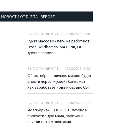
НОВОСТИ ОТ DIGITAL-REPORT
BY
DIGITAL REPORT
06/08/2026 13:48
Рунет массово «лёг»: не работают
Ozon, Wildberries, MAX, РЖД и
другие сервисы
BY
DIGITAL REPORT
06/08/2026 13:18
С 1 октября наличные можно будет
внести через «чужой» банкомат:
как заработает новый сервис СБП
BY
DIGITAL REPORT
06/08/2026 13:02
«Мальорка» — ПСЖ 3:0: Сафонов
пропустил два мяча, парижане
начали лето с разгрома