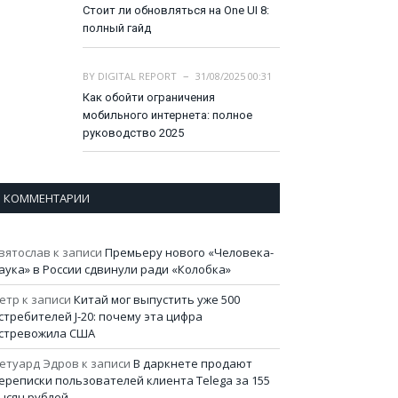
Стоит ли обновляться на One UI 8:
полный гайд
BY
DIGITAL REPORT
31/08/2025 00:31
Как обойти ограничения
мобильного интернета: полное
руководство 2025
КОММЕНТАРИИ
вятослав
к записи
Премьеру нового «Человека-
аука» в России сдвинули ради «Колобка»
етр
к записи
Китай мог выпустить уже 500
стребителей J-20: почему эта цифра
стревожила США
етуард Эдров
к записи
В даркнете продают
ереписки пользователей клиента Telega за 155
ысяч рублей