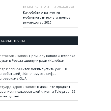
BY
DIGITAL REPORT
31/08/2025 00:31
Как обойти ограничения
мобильного интернета: полное
руководство 2025
КОММЕНТАРИИ
вятослав
к записи
Премьеру нового «Человека-
аука» в России сдвинули ради «Колобка»
етр
к записи
Китай мог выпустить уже 500
стребителей J-20: почему эта цифра
стревожила США
етуард Эдров
к записи
В даркнете продают
ереписки пользователей клиента Telega за 155
ысяч рублей