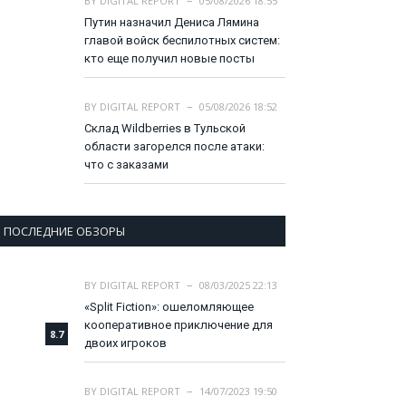
BY
DIGITAL REPORT
05/08/2026 18:55
Путин назначил Дениса Лямина
главой войск беспилотных систем:
кто еще получил новые посты
BY
DIGITAL REPORT
05/08/2026 18:52
Склад Wildberries в Тульской
области загорелся после атаки:
что с заказами
ПОСЛЕДНИЕ ОБЗОРЫ
BY
DIGITAL REPORT
08/03/2025 22:13
«Split Fiction»: ошеломляющее
кооперативное приключение для
8.7
двоих игроков
BY
DIGITAL REPORT
14/07/2023 19:50