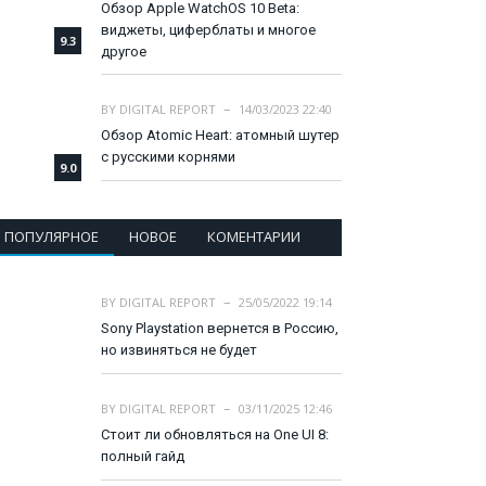
Обзор Apple WatchOS 10 Beta:
виджеты, циферблаты и многое
9.3
другое
BY
DIGITAL REPORT
14/03/2023 22:40
Обзор Atomic Heart: атомный шутер
с русскими корнями
9.0
ПОПУЛЯРНОЕ
НОВОЕ
КОМЕНТАРИИ
BY
DIGITAL REPORT
25/05/2022 19:14
Sony Playstation вернется в Россию,
но извиняться не будет
BY
DIGITAL REPORT
03/11/2025 12:46
Стоит ли обновляться на One UI 8:
полный гайд