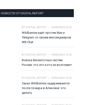
НОВОСТИ ОТ DIGITAL-REPORT
BY
DIGITAL REPORT
05/08/2026 23:55
Wildberries идёт против Max и
Telegram со своим мессенджером
WB Chat
BY
DIGITAL REPORT
05/08/2026 19:26
Войска беспилотных систем
России: что это и кто их возглавит
BY
DIGITAL REPORT
05/08/2026 19:22
Заказ Wildberries задерживается
после пожара в Алексине: что
делать