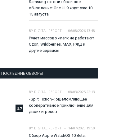
Samsung готовит большое
обновление: One UI 9 ждут уже 10–
15 августа
BY
DIGITAL REPORT
06/08/2026 13:48
Рунет массово «лёг»: не работают
Ozon, Wildberries, MAX, РЖД и
другие сервисы
ПОСЛЕДНИЕ ОБЗОРЫ
BY
DIGITAL REPORT
08/03/2025 22:13
«Split Fiction»: ошеломляющее
кооперативное приключение для
8.7
двоих игроков
BY
DIGITAL REPORT
14/07/2023 19:50
Обзор Apple WatchOS 10 Beta: