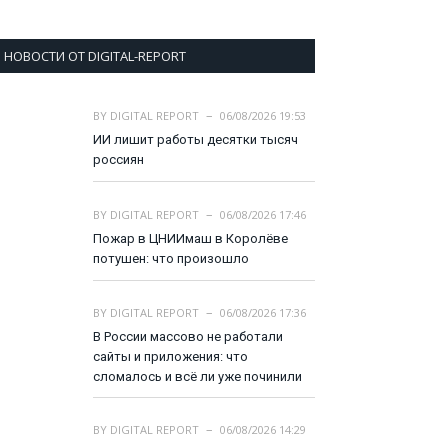
НОВОСТИ ОТ DIGITAL-REPORT
BY
DIGITAL REPORT
06/08/2026 19:53
ИИ лишит работы десятки тысяч
россиян
BY
DIGITAL REPORT
06/08/2026 17:46
Пожар в ЦНИИмаш в Королёве
потушен: что произошло
BY
DIGITAL REPORT
06/08/2026 17:36
В России массово не работали
сайты и приложения: что
сломалось и всё ли уже починили
BY
DIGITAL REPORT
06/08/2026 14:29