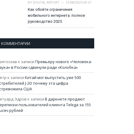
BY
DIGITAL REPORT
31/08/2025 00:31
Как обойти ограничения
мобильного интернета: полное
руководство 2025
КОММЕНТАРИИ
вятослав
к записи
Премьеру нового «Человека-
аука» в России сдвинули ради «Колобка»
етр
к записи
Китай мог выпустить уже 500
стребителей J-20: почему эта цифра
стревожила США
етуард Эдров
к записи
В даркнете продают
ереписки пользователей клиента Telega за 155
ысяч рублей