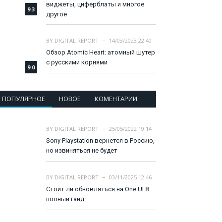
виджеты, циферблаты и многое
9.3
другое
BY
DIGITAL REPORT
14/03/2023 22:40
Обзор Atomic Heart: атомный шутер
с русскими корнями
9.0
ПОПУЛЯРНОЕ
НОВОЕ
КОМЕНТАРИИ
BY
DIGITAL REPORT
25/05/2022 19:14
Sony Playstation вернется в Россию,
но извиняться не будет
BY
DIGITAL REPORT
03/11/2025 12:46
Стоит ли обновляться на One UI 8:
полный гайд