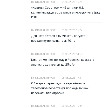
BY
DIGITAL REPORT
09/08/2026 15:24
«Крылья Советов» — «Балтика» 0:2:
калининградцы ворвались в первую четвёрку
РПЛ
BY
DIGITAL REPORT
09/08/2026 15:22
День строителя отмечают 9 августа:
празднику исполнилось 70 лет
BY
DIGITAL REPORT
09/08/2026 14:57
Циклон меняет погоду в России: где ждать
ливни, град и ветер до 25 м/с
BY
DIGITAL REPORT
08/08/2026 17:31
С 1 марта переводы с «заражённых»
телефонов перестанут проходить: как
избежать блокировки
BY
DIGITAL REPORT
08/08/2026 16:14