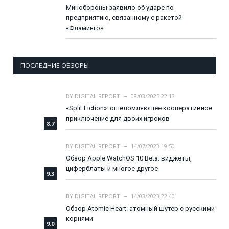
Минобороны заявило об ударе по
предприятию, связанному с ракетой
«Фламинго»
ПОСЛЕДНИЕ ОБЗОРЫ
BY
DIGITAL REPORT
08/03/2025 22:13
«Split Fiction»: ошеломляющее кооперативное
приключение для двоих игроков
8.7
BY
DIGITAL REPORT
14/07/2023 19:50
Обзор Apple WatchOS 10 Beta: виджеты,
циферблаты и многое другое
9.3
BY
DIGITAL REPORT
14/03/2023 22:40
Обзор Atomic Heart: атомный шутер с русскими
корнями
9.0