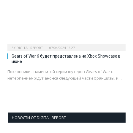
BY
DIGITAL REPORT
07/04/2024 16:27
Gears of War 6 будет представлена на Xbox Showcase в
июне
Поклонники знаменитой серии шутеров Gears of War с
нетерпением ждут анонса следующей части франшизы, и…
НОВОСТИ ОТ DIGITAL-REPORT