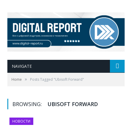
NAVIGATE
»
Home
Posts Tagged "Ubisoft Forward"
BROWSING:
UBISOFT FORWARD
НОВОСТИ