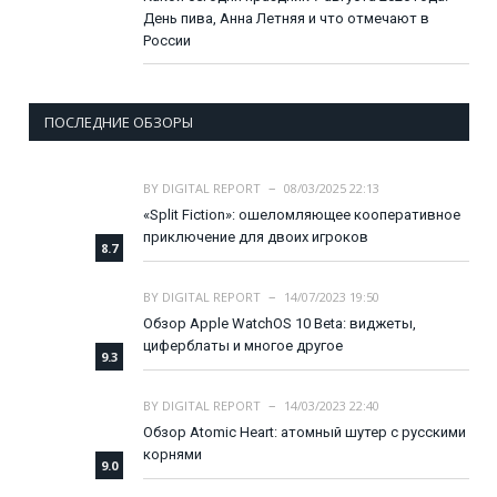
День пива, Анна Летняя и что отмечают в
России
ПОСЛЕДНИЕ ОБЗОРЫ
BY
DIGITAL REPORT
08/03/2025 22:13
«Split Fiction»: ошеломляющее кооперативное
приключение для двоих игроков
8.7
BY
DIGITAL REPORT
14/07/2023 19:50
Обзор Apple WatchOS 10 Beta: виджеты,
циферблаты и многое другое
9.3
BY
DIGITAL REPORT
14/03/2023 22:40
Обзор Atomic Heart: атомный шутер с русскими
корнями
9.0