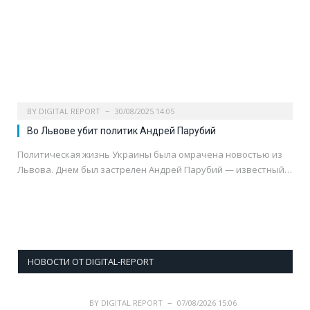
BY
DIGITAL REPORT
30/08/2025 14:05
Во Львове убит политик Андрей Парубий
Политическая жизнь Украины была омрачена новостью из
Львова. Днем был застрелен Андрей Парубий — известный…
НОВОСТИ ОТ DIGITAL-REPORT
BY
DIGITAL REPORT
07/08/2026 15:06