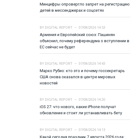
Минцифры опровергло запрет на регистрацию
детей в мессенджерах и соцсетях
BY
DIGITAL REPORT
07/08/2026 14:53
Армения и Европейский союз: Пашинян
объяснил, почему референдума о вступлении в
ЕС сейчас не будет
BY
DIGITAL REPORT
07/08/2026 14:43
Марко Рубио: кто это и почему госсекретарь
США снова оказался в центре мировых
новостей
BY
DIGITAL REPORT
07/08/2026 14:20
iOS 27: что нового, какие iPhone получат
обновление и стоит ли устанавливать бету
BY
DIGITAL REPORT
07/08/2026 14:13
Какой сегодня праздник 7 августа 2026 года: