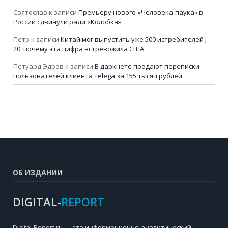
Святослав
к записи
Премьеру нового «Человека-паука» в
России сдвинули ради «Колобка»
Петр
к записи
Китай мог выпустить уже 500 истребителей J-
20: почему эта цифра встревожила США
Петуард Эдров
к записи
В даркнете продают переписки
пользователей клиента Telega за 155 тысяч рублей
ОБ ИЗДАНИИ
DIGITAL-
REPORT
Digital-Report.ru — это информационно-аналитический