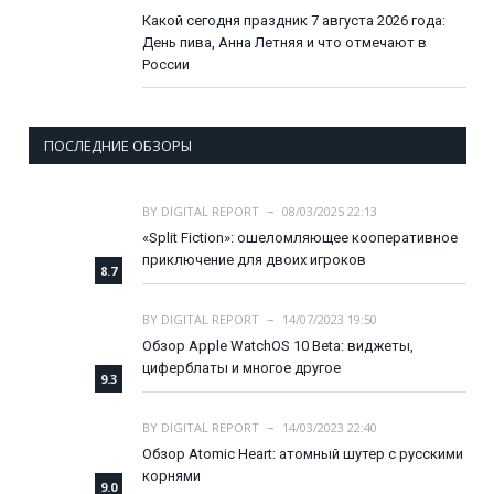
Какой сегодня праздник 7 августа 2026 года:
День пива, Анна Летняя и что отмечают в
России
ПОСЛЕДНИЕ ОБЗОРЫ
BY
DIGITAL REPORT
08/03/2025 22:13
«Split Fiction»: ошеломляющее кооперативное
приключение для двоих игроков
8.7
BY
DIGITAL REPORT
14/07/2023 19:50
Обзор Apple WatchOS 10 Beta: виджеты,
циферблаты и многое другое
9.3
BY
DIGITAL REPORT
14/03/2023 22:40
Обзор Atomic Heart: атомный шутер с русскими
корнями
9.0