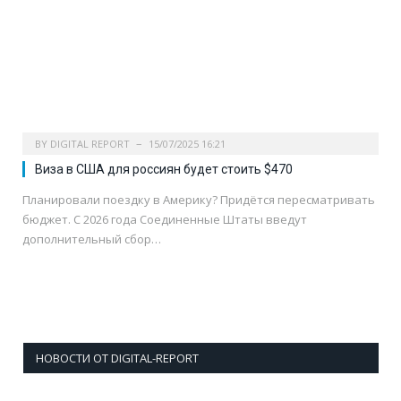
BY
DIGITAL REPORT
15/07/2025 16:21
Виза в США для россиян будет стоить $470
Планировали поездку в Америку? Придётся пересматривать
бюджет. С 2026 года Соединенные Штаты введут
дополнительный сбор…
НОВОСТИ ОТ DIGITAL-REPORT