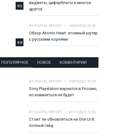
виджеты, циферблаты и многое
9.3
другое
BY
DIGITAL REPORT
14/03/2023 22:40
Обзор Atomic Heart: атомный шутер
с русскими корнями
9.0
ПОПУЛЯРНОЕ
НОВОЕ
КОМЕНТАРИИ
BY
DIGITAL REPORT
25/05/2022 19:14
Sony Playstation вернется в Россию,
но извиняться не будет
BY
DIGITAL REPORT
03/11/2025 12:46
Стоит ли обновляться на One UI 8:
полный гайд