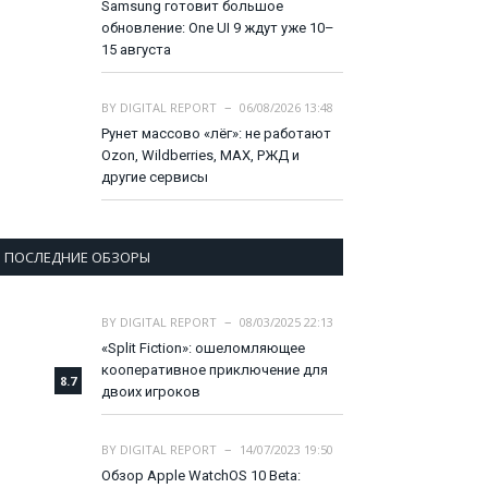
Samsung готовит большое
обновление: One UI 9 ждут уже 10–
15 августа
BY
DIGITAL REPORT
06/08/2026 13:48
Рунет массово «лёг»: не работают
Ozon, Wildberries, MAX, РЖД и
другие сервисы
ПОСЛЕДНИЕ ОБЗОРЫ
BY
DIGITAL REPORT
08/03/2025 22:13
«Split Fiction»: ошеломляющее
кооперативное приключение для
8.7
двоих игроков
BY
DIGITAL REPORT
14/07/2023 19:50
Обзор Apple WatchOS 10 Beta: