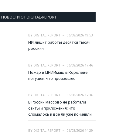
НОВОСТИ ОТ DIGITAL-REPORT
BY
DIGITAL REPORT
06/08/2026 19:53
ИИ лишит работы десятки тысяч
россиян
BY
DIGITAL REPORT
06/08/2026 17:46
Пожар в ЦНИИмаш в Королёве
потушен: что произошло
BY
DIGITAL REPORT
06/08/2026 17:36
В России массово не работали
сайты и приложения: что
сломалось и всё ли уже починили
BY
DIGITAL REPORT
06/08/2026 14:29