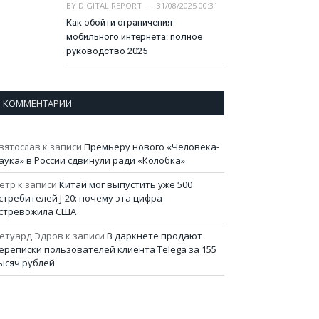
BY
DIGITAL REPORT
31/08/2025 00:31
Как обойти ограничения
мобильного интернета: полное
руководство 2025
КОММЕНТАРИИ
вятослав
к записи
Премьеру нового «Человека-
аука» в России сдвинули ради «Колобка»
етр
к записи
Китай мог выпустить уже 500
стребителей J-20: почему эта цифра
стревожила США
етуард Эдров
к записи
В даркнете продают
ереписки пользователей клиента Telega за 155
ысяч рублей