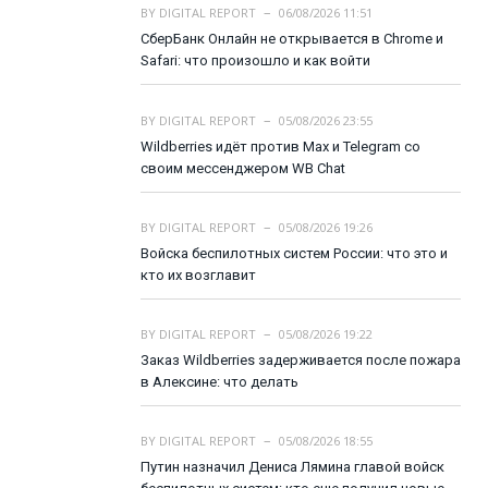
BY
DIGITAL REPORT
06/08/2026 11:51
СберБанк Онлайн не открывается в Chrome и
Safari: что произошло и как войти
BY
DIGITAL REPORT
05/08/2026 23:55
Wildberries идёт против Max и Telegram со
своим мессенджером WB Chat
BY
DIGITAL REPORT
05/08/2026 19:26
Войска беспилотных систем России: что это и
кто их возглавит
BY
DIGITAL REPORT
05/08/2026 19:22
Заказ Wildberries задерживается после пожара
в Алексине: что делать
BY
DIGITAL REPORT
05/08/2026 18:55
Путин назначил Дениса Лямина главой войск