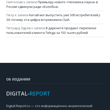
Святослав
к записи
Премьеру нового «Человека-паука» в
России сдвинули ради «Колобка»
Петр
к записи
Китай мог выпустить уже 500 истребителей J-
20: почему эта цифра встревожила США
Петуард Эдров
к записи
В даркнете продают переписки
пользователей клиента Telega за 155 тысяч рублей
ОБ ИЗДАНИИ
DIGITAL-
REPORT
Digital-Report.ru — это информационно-аналитический