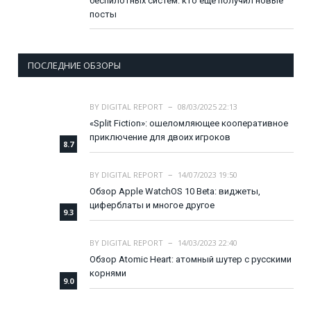
беспилотных систем: кто еще получил новые
посты
ПОСЛЕДНИЕ ОБЗОРЫ
BY
DIGITAL REPORT
08/03/2025 22:13
«Split Fiction»: ошеломляющее кооперативное
приключение для двоих игроков
8.7
BY
DIGITAL REPORT
14/07/2023 19:50
Обзор Apple WatchOS 10 Beta: виджеты,
циферблаты и многое другое
9.3
BY
DIGITAL REPORT
14/03/2023 22:40
Обзор Atomic Heart: атомный шутер с русскими
корнями
9.0