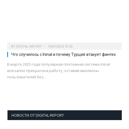
BY
DIGITAL REPORT
15/07/2025 10:55
Что случилось с Ininal и почему Турция атакует финтех
В марте 2025 года популярная платежная система Ininal
внезапно прекратила работу, оставив миллионы
пользователей без…
НОВОСТИ ОТ DIGITAL-REPORT