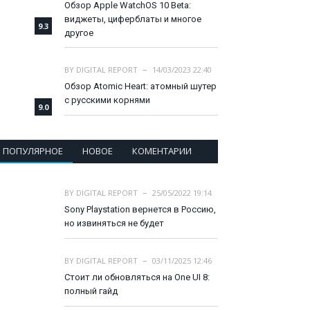
Обзор Apple WatchOS 10 Beta:
виджеты, циферблаты и многое
9.3
другое
BY
DIGITAL REPORT
14/03/2023 22:40
Обзор Atomic Heart: атомный шутер
с русскими корнями
9.0
ПОПУЛЯРНОЕ
НОВОЕ
КОМЕНТАРИИ
BY
DIGITAL REPORT
25/05/2022 19:14
Sony Playstation вернется в Россию,
но извиняться не будет
BY
DIGITAL REPORT
03/11/2025 12:46
Стоит ли обновляться на One UI 8:
полный гайд