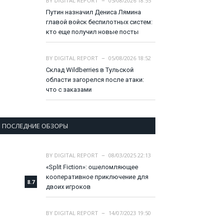
BY
DIGITAL REPORT
05/08/2026 18:55
Путин назначил Дениса Лямина
главой войск беспилотных систем:
кто еще получил новые посты
BY
DIGITAL REPORT
05/08/2026 18:52
Склад Wildberries в Тульской
области загорелся после атаки:
что с заказами
ПОСЛЕДНИЕ ОБЗОРЫ
BY
DIGITAL REPORT
08/03/2025 22:13
«Split Fiction»: ошеломляющее
кооперативное приключение для
8.7
двоих игроков
BY
DIGITAL REPORT
14/07/2023 19:50