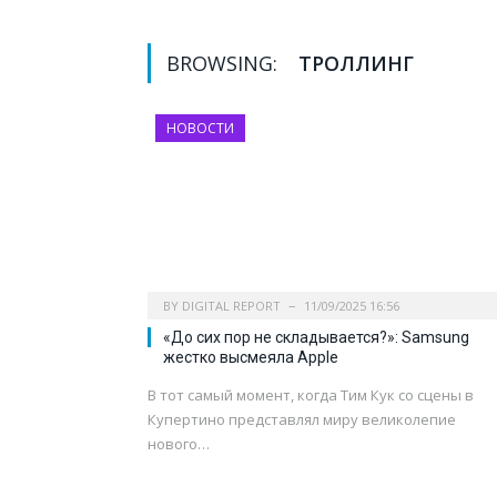
BROWSING:
ТРОЛЛИНГ
НОВОСТИ
BY
DIGITAL REPORT
11/09/2025 16:56
«До сих пор не складывается?»: Samsung
жестко высмеяла Apple
В тот самый момент, когда Тим Кук со сцены в
Купертино представлял миру великолепие
нового…