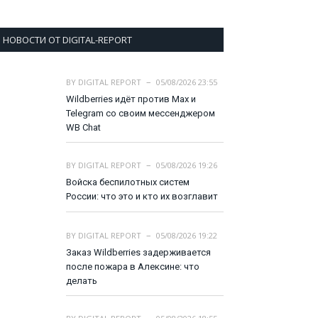
НОВОСТИ ОТ DIGITAL-REPORT
BY
DIGITAL REPORT
05/08/2026 23:55
Wildberries идёт против Max и
Telegram со своим мессенджером
WB Chat
BY
DIGITAL REPORT
05/08/2026 19:26
Войска беспилотных систем
России: что это и кто их возглавит
BY
DIGITAL REPORT
05/08/2026 19:22
Заказ Wildberries задерживается
после пожара в Алексине: что
делать