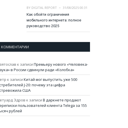
BY
DIGITAL REPORT
31/08/2025 00:31
Как обойти ограничения
мобильного интернета: полное
руководство 2025
КОММЕНТАРИИ
вятослав
к записи
Премьеру нового «Человека-
аука» в России сдвинули ради «Колобка»
етр
к записи
Китай мог выпустить уже 500
стребителей J-20: почему эта цифра
стревожила США
етуард Эдров
к записи
В даркнете продают
ереписки пользователей клиента Telega за 155
ысяч рублей