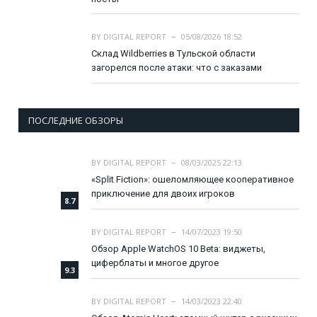
BY
DIGITAL REPORT
05/08/2026 18:52
Склад Wildberries в Тульской области
загорелся после атаки: что с заказами
ПОСЛЕДНИЕ ОБЗОРЫ
BY
DIGITAL REPORT
08/03/2025 22:13
«Split Fiction»: ошеломляющее кооперативное
приключение для двоих игроков
8.7
BY
DIGITAL REPORT
14/07/2023 19:50
Обзор Apple WatchOS 10 Beta: виджеты,
циферблаты и многое другое
9.3
BY
DIGITAL REPORT
14/03/2023 22:40