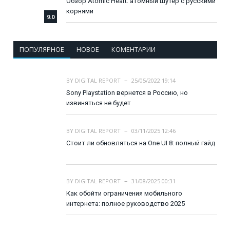
Обзор Atomic Heart: атомный шутер с русскими
корнями
9.0
ПОПУЛЯРНОЕ
НОВОЕ
КОМЕНТАРИИ
BY
DIGITAL REPORT
25/05/2022 19:14
Sony Playstation вернется в Россию, но
извиняться не будет
BY
DIGITAL REPORT
03/11/2025 12:46
Стоит ли обновляться на One UI 8: полный гайд
BY
DIGITAL REPORT
31/08/2025 00:31
Как обойти ограничения мобильного
интернета: полное руководство 2025