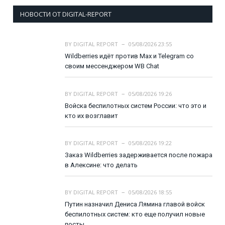
НОВОСТИ ОТ DIGITAL-REPORT
BY
DIGITAL REPORT
05/08/2026 23:55
Wildberries идёт против Max и Telegram со
своим мессенджером WB Chat
BY
DIGITAL REPORT
05/08/2026 19:26
Войска беспилотных систем России: что это и
кто их возглавит
BY
DIGITAL REPORT
05/08/2026 19:22
Заказ Wildberries задерживается после пожара
в Алексине: что делать
BY
DIGITAL REPORT
05/08/2026 18:55
Путин назначил Дениса Лямина главой войск
беспилотных систем: кто еще получил новые
посты