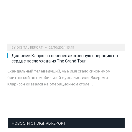
BY
DIGITAL REPORT
22/10/2024 13:19
Джереми Кларксон перенес экстренную операцию на
сердце после ухода из The Grand Tour
Скандальный телеведущий, чье имя стало синонимом
британской автомобильной журналистики, Джереми
Кларксон оказался на операционном столе…
НОВОСТИ ОТ DIGITAL-REPORT