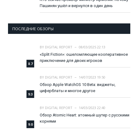
Пашинян ушёл и вернулся в один день
ПОСЛЕДНИЕ ОБЗОРЫ
BY
DIGITAL REPORT
08/03/2025 22:13
«Split Fiction»: ошеломляющее кооперативное
приключение для двоих игроков
8.7
BY
DIGITAL REPORT
14/07/2023 19:50
Обзор Apple WatchOS 10 Beta: виджеты,
циферблаты и многое другое
9.3
BY
DIGITAL REPORT
14/03/2023 22:40
Обзор Atomic Heart: атомный шутер с русскими
корнями
9.0