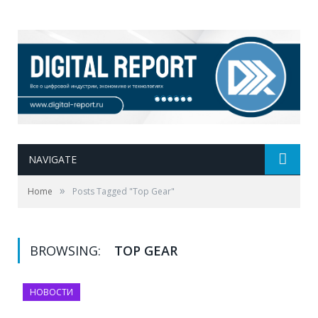
NAVIGATE
»
Home
Posts Tagged "Top Gear"
BROWSING:
TOP GEAR
НОВОСТИ