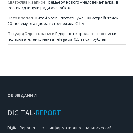
Святослав
к записи
Премьеру нового «Человека-паука» в
России сдвинули ради «Колобка»
Петр
к записи
Китай мог выпустить уже 500 истребителей J-
20: почему эта цифра встревожила США
Петуард Эдров
к записи
В даркнете продают переписки
пользователей клиента Telega за 155 тысяч рублей
ОБ ИЗДАНИИ
DIGITAL-
REPORT
Digital-Report.ru — это информационно-аналитический