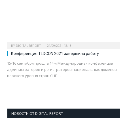
BY
DIGITAL REPORT
21/09/2021 18:13
Конференция TLDCON 2021 завершила работу
15-16 сентября прошла 14-я Международная конференция
администраторов и регистраторов национальных доменов
верхнего уровня стран СНГ,…
НОВОСТИ ОТ DIGITAL-REPORT