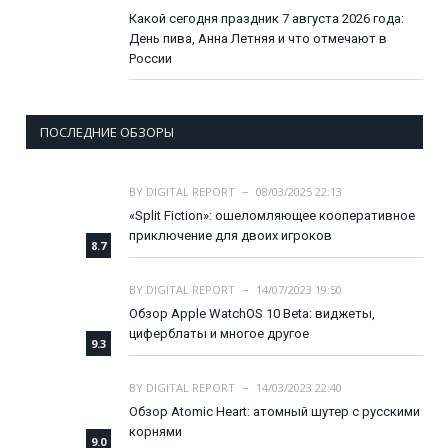
Какой сегодня праздник 7 августа 2026 года:
День пива, Анна Летняя и что отмечают в
России
ПОСЛЕДНИЕ ОБЗОРЫ
BY
DIGITAL REPORT
08/03/2025 22:13
«Split Fiction»: ошеломляющее кооперативное
приключение для двоих игроков
8.7
BY
DIGITAL REPORT
14/07/2023 19:50
Обзор Apple WatchOS 10 Beta: виджеты,
циферблаты и многое другое
9.3
BY
DIGITAL REPORT
14/03/2023 22:40
Обзор Atomic Heart: атомный шутер с русскими
корнями
9.0