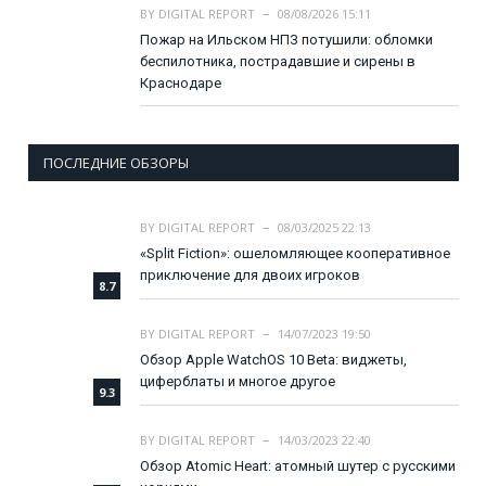
BY
DIGITAL REPORT
08/08/2026 15:11
Пожар на Ильском НПЗ потушили: обломки
беспилотника, пострадавшие и сирены в
Краснодаре
ПОСЛЕДНИЕ ОБЗОРЫ
BY
DIGITAL REPORT
08/03/2025 22:13
«Split Fiction»: ошеломляющее кооперативное
приключение для двоих игроков
8.7
BY
DIGITAL REPORT
14/07/2023 19:50
Обзор Apple WatchOS 10 Beta: виджеты,
циферблаты и многое другое
9.3
BY
DIGITAL REPORT
14/03/2023 22:40
Обзор Atomic Heart: атомный шутер с русскими