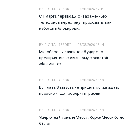
BY
DIGITAL REPORT
08/08/2026 17:31
С 1 марта переводы с «заражённых»
телефонов перестанут проходить: как
избежать блокировки
BY
DIGITAL REPORT
08/08/2026 16:14
Минобороны заявило об ударе по
предприятию, связанному с ракетой
«Фламинго»
BY
DIGITAL REPORT
08/08/2026 16:10
Выплата 8 августа не пришла: когда ждать
пособие и где проверить график
BY
DIGITAL REPORT
08/08/2026 15:19
Умер отец Лионеля Месси: Хорхе Месси было
68 лет