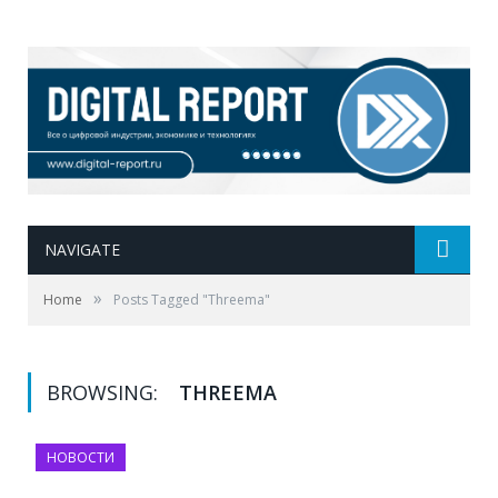
NAVIGATE
»
Home
Posts Tagged "Threema"
BROWSING:
THREEMA
НОВОСТИ