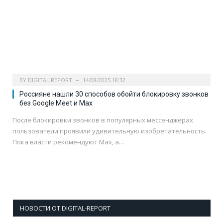
BY
DIGITAL REPORT
14/08/2025 18:32
Россияне нашли 30 способов обойти блокировку звонков
без Google Meet и Max
После блокировки звонков в популярных мессенджерах
пользователи проявили удивительную изобретательность.
Пока власти рекомендуют Max, а…
НОВОСТИ ОТ DIGITAL-REPORT