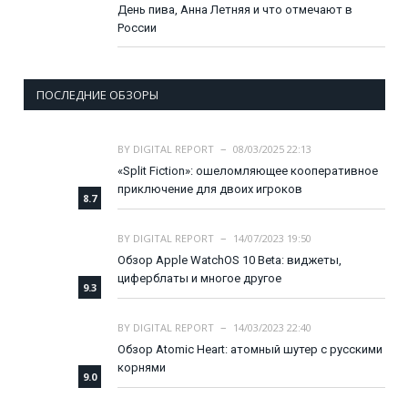
День пива, Анна Летняя и что отмечают в
России
ПОСЛЕДНИЕ ОБЗОРЫ
BY
DIGITAL REPORT
08/03/2025 22:13
«Split Fiction»: ошеломляющее кооперативное
приключение для двоих игроков
8.7
BY
DIGITAL REPORT
14/07/2023 19:50
Обзор Apple WatchOS 10 Beta: виджеты,
циферблаты и многое другое
9.3
BY
DIGITAL REPORT
14/03/2023 22:40
Обзор Atomic Heart: атомный шутер с русскими
корнями
9.0