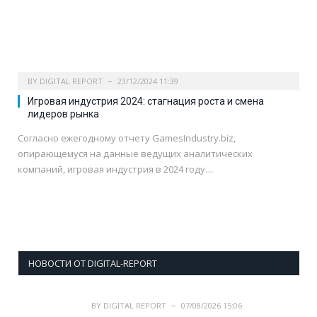
BY
DIGITAL REPORT
23/12/2024 11:39
Игровая индустрия 2024: стагнация роста и смена
лидеров рынка
Согласно ежегодному отчету GamesIndustry.biz,
опирающемуся на данные ведущих аналитических
компаний, игровая индустрия в 2024 году…
НОВОСТИ ОТ DIGITAL-REPORT
BY
DIGITAL REPORT
07/08/2026 15:06