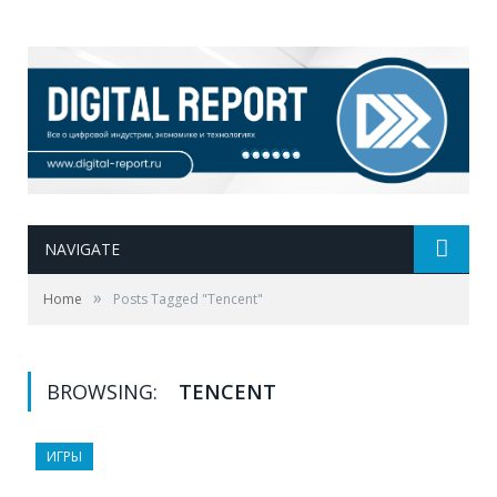
NAVIGATE
»
Home
Posts Tagged "Tencent"
BROWSING:
TENCENT
ИГРЫ