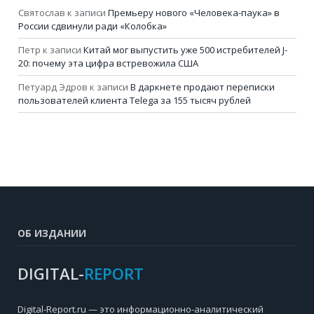
Святослав
к записи
Премьеру нового «Человека-паука» в
России сдвинули ради «Колобка»
Петр
к записи
Китай мог выпустить уже 500 истребителей J-
20: почему эта цифра встревожила США
Петуард Эдров
к записи
В даркнете продают переписки
пользователей клиента Telega за 155 тысяч рублей
ОБ ИЗДАНИИ
DIGITAL-
REPORT
Digital-Report.ru — это информационно-аналитический