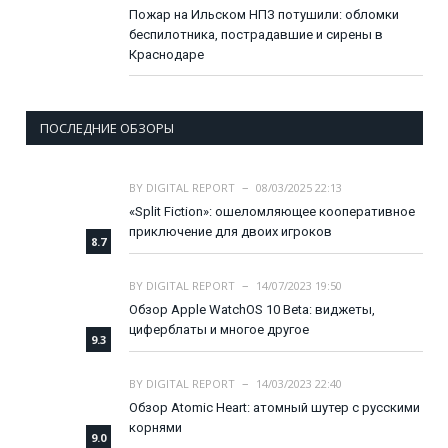
Пожар на Ильском НПЗ потушили: обломки
беспилотника, пострадавшие и сирены в
Краснодаре
ПОСЛЕДНИЕ ОБЗОРЫ
BY
DIGITAL REPORT
08/03/2025 22:13
«Split Fiction»: ошеломляющее кооперативное
приключение для двоих игроков
8.7
BY
DIGITAL REPORT
14/07/2023 19:50
Обзор Apple WatchOS 10 Beta: виджеты,
циферблаты и многое другое
9.3
BY
DIGITAL REPORT
14/03/2023 22:40
Обзор Atomic Heart: атомный шутер с русскими
корнями
9.0