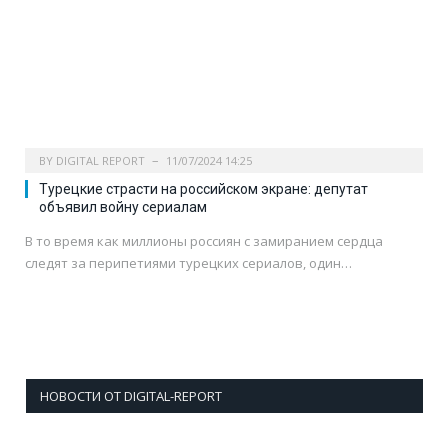
BY
DIGITAL REPORT
11/07/2024 14:25
Турецкие страсти на российском экране: депутат
объявил войну сериалам
В то время как миллионы россиян с замиранием сердца
следят за перипетиями турецких сериалов, один…
НОВОСТИ ОТ DIGITAL-REPORT