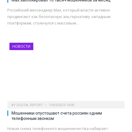
Max заблокировал 10 тысяч мошенников за месяц
Российский мессенджер Max, который власти активно
продвигают как безопасную альтернативу западным
платформам, столкнулся с массовым…
НОВОСТИ
BY
DIGITAL REPORT
15/03/2025 14:08
Мошенники опустошают счета россиян одним
телефонным звонком
Новая схема телефонного мошенничества набирает