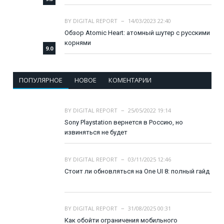
BY
DIGITAL REPORT
14/03/2023 22:40
Обзор Atomic Heart: атомный шутер с русскими
корнями
9.0
ПОПУЛЯРНОЕ
НОВОЕ
КОМЕНТАРИИ
BY
DIGITAL REPORT
25/05/2022 19:14
Sony Playstation вернется в Россию, но
извиняться не будет
BY
DIGITAL REPORT
03/11/2025 12:46
Стоит ли обновляться на One UI 8: полный гайд
BY
DIGITAL REPORT
31/08/2025 00:31
Как обойти ограничения мобильного