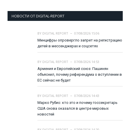
НОВОСТИ ОТ DIGITAL-REPORT
BY
DIGITAL REPORT
07/08/2026 15:06
Минцифры опровергло запрет на регистрацию
детей в мессенджерах и соцсетях
BY
DIGITAL REPORT
07/08/2026 14:53
Армения и Европейский союз: Пашинян
объяснил, почему референдума о вступлении в
ЕС сейчас не будет
BY
DIGITAL REPORT
07/08/2026 14:43
Марко Рубио: кто это и почему госсекретарь
США снова оказался в центре мировых
новостей
BY
DIGITAL REPORT
07/08/2026 14:20