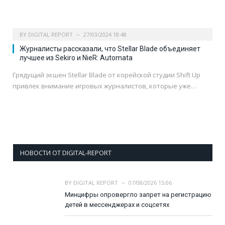
BY
DIGITAL REPORT
27/03/2024 18:48
Журналисты рассказали, что Stellar Blade объединяет
лучшее из Sekiro и NieR: Automata
Грядущий экшен Stellar Blade от корейской студии Shift Up
привлек внимание игровых журналистов, которые уже…
НОВОСТИ ОТ DIGITAL-REPORT
BY
DIGITAL REPORT
07/08/2026 15:06
Минцифры опровергло запрет на регистрацию
детей в мессенджерах и соцсетях