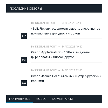
ПОСЛЕДНИЕ ОБЗОРЫ
BY
DIGITAL REPORT
08/03/2025 22:13
«Split Fiction»: ошеломляющее кооперативное
приключение для двоих игроков
8.7
BY
DIGITAL REPORT
14/07/2023 19:50
Обзор Apple WatchOS 10 Beta: виджеты,
циферблаты и многое другое
9.3
BY
DIGITAL REPORT
14/03/2023 22:40
Обзор Atomic Heart: атомный шутер с русскими
корнями
9.0
ПОПУЛЯРНОЕ
НОВОЕ
КОМЕНТАРИИ