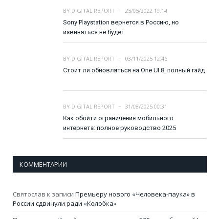
BY
DIGITAL REPORT
25/05/2022 19:14
Sony Playstation вернется в Россию, но
извиняться не будет
BY
DIGITAL REPORT
03/11/2025 12:46
Стоит ли обновляться на One UI 8: полный гайд
BY
DIGITAL REPORT
31/08/2025 00:31
Как обойти ограничения мобильного
интернета: полное руководство 2025
КОММЕНТАРИИ
Святослав
к записи
Премьеру нового «Человека-паука» в
России сдвинули ради «Колобка»