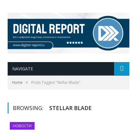
NAVIGATE
»
Home
Posts Tagged "Stellar Blade"
BROWSING:
STELLAR BLADE
НОВОСТИ