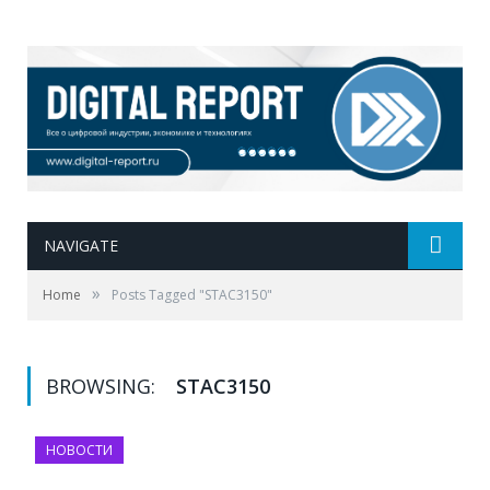
NAVIGATE
»
Home
Posts Tagged "STAC3150"
BROWSING:
STAC3150
НОВОСТИ