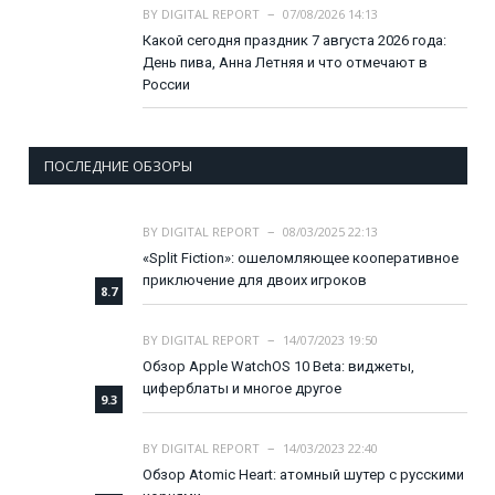
BY
DIGITAL REPORT
07/08/2026 14:13
Какой сегодня праздник 7 августа 2026 года:
День пива, Анна Летняя и что отмечают в
России
ПОСЛЕДНИЕ ОБЗОРЫ
BY
DIGITAL REPORT
08/03/2025 22:13
«Split Fiction»: ошеломляющее кооперативное
приключение для двоих игроков
8.7
BY
DIGITAL REPORT
14/07/2023 19:50
Обзор Apple WatchOS 10 Beta: виджеты,
циферблаты и многое другое
9.3
BY
DIGITAL REPORT
14/03/2023 22:40
Обзор Atomic Heart: атомный шутер с русскими