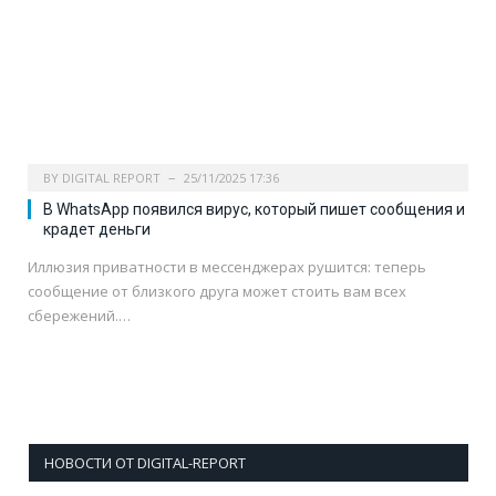
BY
DIGITAL REPORT
25/11/2025 17:36
В WhatsApp появился вирус, который пишет сообщения и
крадет деньги
Иллюзия приватности в мессенджерах рушится: теперь
сообщение от близкого друга может стоить вам всех
сбережений.…
НОВОСТИ ОТ DIGITAL-REPORT