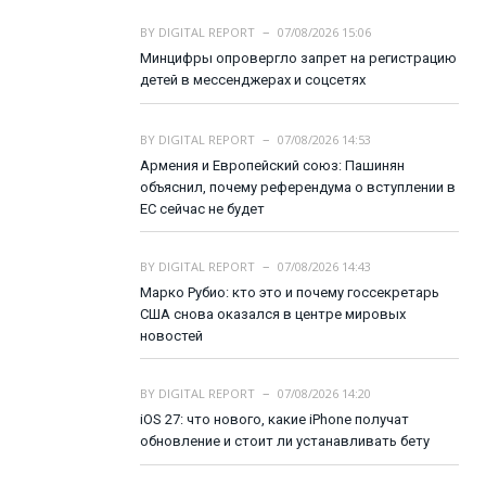
BY
DIGITAL REPORT
07/08/2026 15:06
Минцифры опровергло запрет на регистрацию
детей в мессенджерах и соцсетях
BY
DIGITAL REPORT
07/08/2026 14:53
Армения и Европейский союз: Пашинян
объяснил, почему референдума о вступлении в
ЕС сейчас не будет
BY
DIGITAL REPORT
07/08/2026 14:43
Марко Рубио: кто это и почему госсекретарь
США снова оказался в центре мировых
новостей
BY
DIGITAL REPORT
07/08/2026 14:20
iOS 27: что нового, какие iPhone получат
обновление и стоит ли устанавливать бету