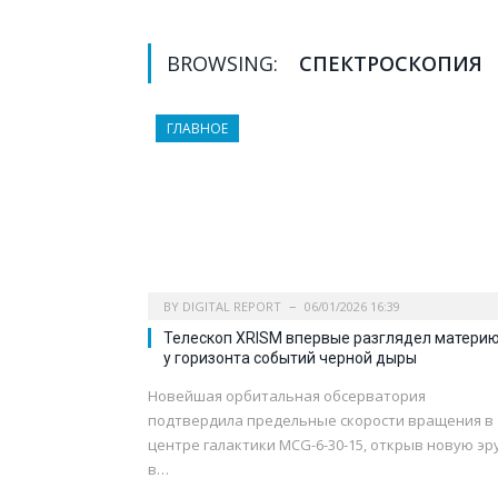
BROWSING:
СПЕКТРОСКОПИЯ
ГЛАВНОЕ
BY
DIGITAL REPORT
06/01/2026 16:39
Телескоп XRISM впервые разглядел матери
у горизонта событий черной дыры
Новейшая орбитальная обсерватория
подтвердила предельные скорости вращения в
центре галактики MCG-6-30-15, открыв новую эр
в…