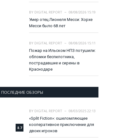
BY
DIGITAL REPORT
08/08/2026 15:19
Умер отец Лионеля Месси: Хорхе
Месси было 68 лет
BY
DIGITAL REPORT
08/08/2026 15:11
Пожар на Ильском НПЗ потушили:
обломки беспилотника,
пострадавшие и сирены в
Краснодаре
ПОСЛЕДНИЕ ОБЗОРЫ
BY
DIGITAL REPORT
08/03/2025 22:13
«Split Fiction»: ошеломляющее
кооперативное приключение для
8.7
двоих игроков