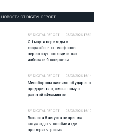
НОВОСТИ ОТ DIGITAL-REPORT
BY
DIGITAL REPORT
08/08/2026 17:31
С 1 марта переводы с
«заражённых» телефонов
перестанут проходить: как
избежать блокировки
BY
DIGITAL REPORT
08/08/2026 16:14
Минобороны заявило об ударе по
предприятию, связанному с
ракетой «Фламинго»
BY
DIGITAL REPORT
08/08/2026 16:10
Выплата 8 августа не пришла:
когда ждать пособие и где
проверить график