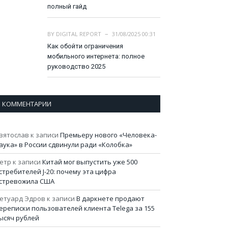
полный гайд
BY
DIGITAL REPORT
31/08/2025 00:31
Как обойти ограничения
мобильного интернета: полное
руководство 2025
КОММЕНТАРИИ
вятослав
к записи
Премьеру нового «Человека-
аука» в России сдвинули ради «Колобка»
етр
к записи
Китай мог выпустить уже 500
стребителей J-20: почему эта цифра
стревожила США
етуард Эдров
к записи
В даркнете продают
ереписки пользователей клиента Telega за 155
ысяч рублей