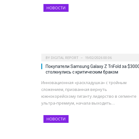
НОВОСТИ
BY
DIGITAL REPORT
19/02/2026 00:06
Покупатели Samsung Galaxy Z TriFold за $300
столкнулись с критическим браком
Инновационная «раскладушка» с тройным
сложением, призванная вернуть
южнокорейскому гиганту лидерство в сегменте
ультра-премиум, начала выходить…
НОВОСТИ