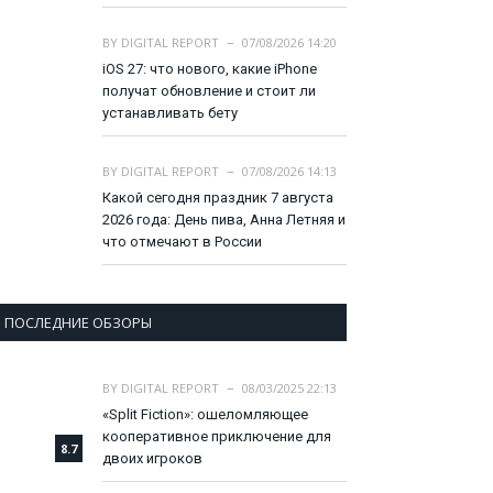
BY
DIGITAL REPORT
07/08/2026 14:20
iOS 27: что нового, какие iPhone
получат обновление и стоит ли
устанавливать бету
BY
DIGITAL REPORT
07/08/2026 14:13
Какой сегодня праздник 7 августа
2026 года: День пива, Анна Летняя и
что отмечают в России
ПОСЛЕДНИЕ ОБЗОРЫ
BY
DIGITAL REPORT
08/03/2025 22:13
«Split Fiction»: ошеломляющее
кооперативное приключение для
8.7
двоих игроков