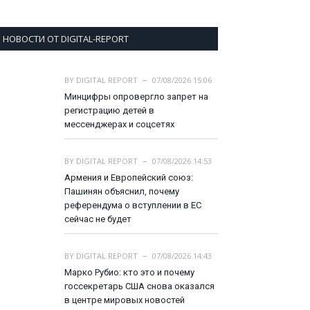
НОВОСТИ ОТ DIGITAL-REPORT
BY
DIGITAL REPORT
07/08/2026 15:06
Минцифры опровергло запрет на
регистрацию детей в
мессенджерах и соцсетях
BY
DIGITAL REPORT
07/08/2026 14:53
Армения и Европейский союз:
Пашинян объяснил, почему
референдума о вступлении в ЕС
сейчас не будет
BY
DIGITAL REPORT
07/08/2026 14:43
Марко Рубио: кто это и почему
госсекретарь США снова оказался
в центре мировых новостей