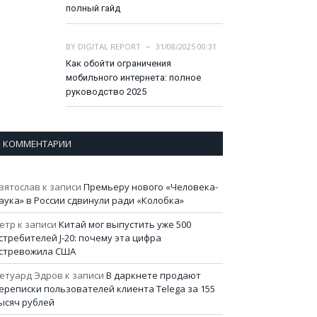
полный гайд
BY
DIGITAL REPORT
31/08/2025 00:31
Как обойти ограничения
мобильного интернета: полное
руководство 2025
КОММЕНТАРИИ
вятослав
к записи
Премьеру нового «Человека-
аука» в России сдвинули ради «Колобка»
етр
к записи
Китай мог выпустить уже 500
стребителей J-20: почему эта цифра
стревожила США
етуард Эдров
к записи
В даркнете продают
ереписки пользователей клиента Telega за 155
ысяч рублей