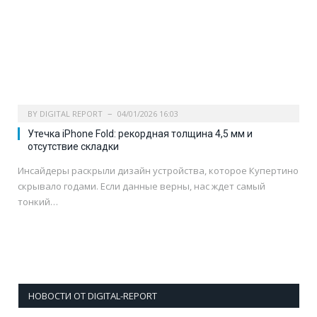
BY
DIGITAL REPORT
04/01/2026 16:03
Утечка iPhone Fold: рекордная толщина 4,5 мм и
отсутствие складки
Инсайдеры раскрыли дизайн устройства, которое Купертино
скрывало годами. Если данные верны, нас ждет самый
тонкий…
НОВОСТИ ОТ DIGITAL-REPORT