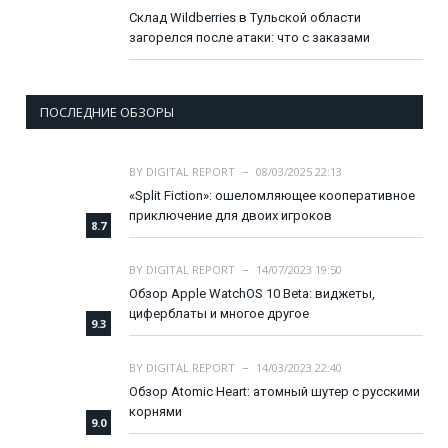
Склад Wildberries в Тульской области
загорелся после атаки: что с заказами
ПОСЛЕДНИЕ ОБЗОРЫ
BY
DIGITAL REPORT
08/03/2025 22:13
«Split Fiction»: ошеломляющее кооперативное
приключение для двоих игроков
8.7
BY
DIGITAL REPORT
14/07/2023 19:50
Обзор Apple WatchOS 10 Beta: виджеты,
циферблаты и многое другое
9.3
BY
DIGITAL REPORT
14/03/2023 22:40
Обзор Atomic Heart: атомный шутер с русскими
корнями
9.0