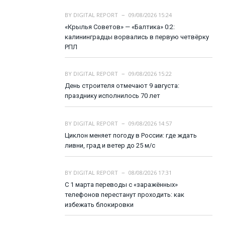
BY
DIGITAL REPORT
09/08/2026 15:24
«Крылья Советов» — «Балтика» 0:2:
калининградцы ворвались в первую четвёрку
РПЛ
BY
DIGITAL REPORT
09/08/2026 15:22
День строителя отмечают 9 августа:
празднику исполнилось 70 лет
BY
DIGITAL REPORT
09/08/2026 14:57
Циклон меняет погоду в России: где ждать
ливни, град и ветер до 25 м/с
BY
DIGITAL REPORT
08/08/2026 17:31
С 1 марта переводы с «заражённых»
телефонов перестанут проходить: как
избежать блокировки