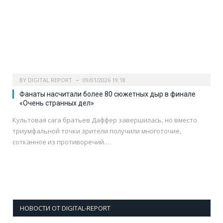
BY
DIGITAL REPORT
09/01/2026 19:18
Фанаты насчитали более 80 сюжетных дыр в финале
«Очень странных дел»
Культовая сага братьев Даффер завершилась, но вместо
триумфальной точки зрители получили многоточие,
сотканное из противоречий.…
НОВОСТИ ОТ DIGITAL-REPORT