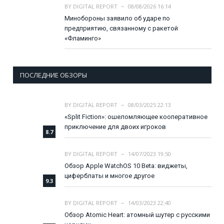
BY
DIGITAL REPORT
08/08/2026 16:14
Минобороны заявило об ударе по
предприятию, связанному с ракетой
«Фламинго»
ПОСЛЕДНИЕ ОБЗОРЫ
BY
DIGITAL REPORT
08/03/2025 22:13
«Split Fiction»: ошеломляющее кооперативное
приключение для двоих игроков
8.7
BY
DIGITAL REPORT
14/07/2023 19:50
Обзор Apple WatchOS 10 Beta: виджеты,
циферблаты и многое другое
9.3
BY
DIGITAL REPORT
14/03/2023 22:40
Обзор Atomic Heart: атомный шутер с русскими