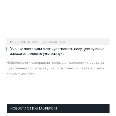
BY
DIGITAL REPORT
27/11/2025 15:26
Ученые заставили мозг чувствовать несуществующие
запахи с помощью ультразвука
Нейробиологи совершили прорыв в технологии передачи
чувственного опыта, научившись транслировать ароматы
прямо в мозг без…
НОВОСТИ ОТ DIGITAL-REPORT