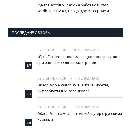
Рунет массово «лёг»: не работают Ozon,
Wildberries, MAX, РЖД и другие сервисы
ПОСЛЕДНИЕ ОБЗОРЫ
BY
DIGITAL REPORT
08/03/2025 22:13
«Split Fiction»: ошеломляющее кооперативное
приключение для двоих игроков
8.7
BY
DIGITAL REPORT
14/07/2023 19:50
Обзор Apple WatchOS 10 Beta: виджеты,
циферблаты и многое другое
9.3
BY
DIGITAL REPORT
14/03/2023 22:40
Обзор Atomic Heart: атомный шутер с русскими
корнями
9.0