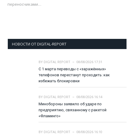
переносчиками…
НОВОСТИ ОТ DIGITAL-REPORT
BY
DIGITAL REPORT
08/08/2026 17:31
С 1 марта переводы с «заражённых»
телефонов перестанут проходить: как
избежать блокировки
BY
DIGITAL REPORT
08/08/2026 16:14
Минобороны заявило об ударе по
предприятию, связанному с ракетой
«Фламинго»
BY
DIGITAL REPORT
08/08/2026 16:10