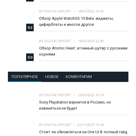
BY
DIGITAL REPORT
14/07/2023 19:50
Обзор Apple WatchOS 10 Beta: виджеты,
циферблаты и многое другое
9.3
BY
DIGITAL REPORT
14/03/2023 22:40
Обзор Atomic Heart: атомный шутер с русскими
корнями
9.0
ПОПУЛЯРНОЕ
НОВОЕ
КОМЕНТАРИИ
BY
DIGITAL REPORT
25/05/2022 19:14
Sony Playstation вернется в Россию, но
извиняться не будет
BY
DIGITAL REPORT
03/11/2025 12:46
Стоит ли обновляться на One UI 8: полный гайд