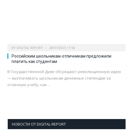
BY
DIGITAL REPORT
28/07/2025 17:54
Российским школьникам-отличникам предложили
платить как студентам
В Государственной Думе обсуждают революционную идею
— выплачивать школьникам денежные стипендии за
отличную учебу, как…
НОВОСТИ ОТ DIGITAL-REPORT