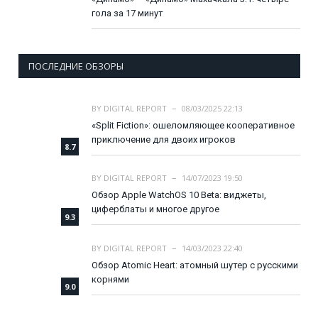
гола за 17 минут
ПОСЛЕДНИЕ ОБЗОРЫ
BY
DIGITAL REPORT
08/03/2025 22:13
«Split Fiction»: ошеломляющее кооперативное
приключение для двоих игроков
8.7
BY
DIGITAL REPORT
14/07/2023 19:50
Обзор Apple WatchOS 10 Beta: виджеты,
циферблаты и многое другое
9.3
BY
DIGITAL REPORT
14/03/2023 22:40
Обзор Atomic Heart: атомный шутер с русскими
корнями
9.0