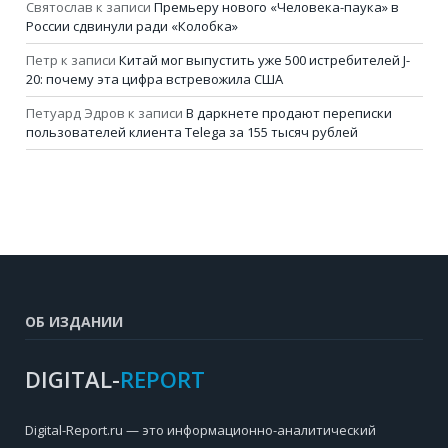
Святослав
к записи
Премьеру нового «Человека-паука» в
России сдвинули ради «Колобка»
Петр
к записи
Китай мог выпустить уже 500 истребителей J-
20: почему эта цифра встревожила США
Петуард Эдров
к записи
В даркнете продают переписки
пользователей клиента Telega за 155 тысяч рублей
ОБ ИЗДАНИИ
DIGITAL-
REPORT
Digital-Report.ru — это информационно-аналитический