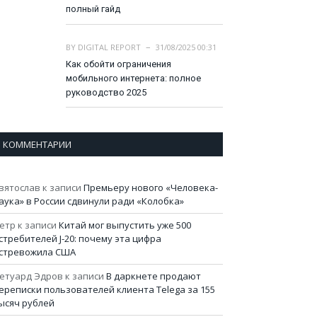
полный гайд
BY
DIGITAL REPORT
31/08/2025 00:31
Как обойти ограничения
мобильного интернета: полное
руководство 2025
КОММЕНТАРИИ
вятослав
к записи
Премьеру нового «Человека-
аука» в России сдвинули ради «Колобка»
етр
к записи
Китай мог выпустить уже 500
стребителей J-20: почему эта цифра
стревожила США
етуард Эдров
к записи
В даркнете продают
ереписки пользователей клиента Telega за 155
ысяч рублей