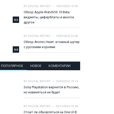
BY
DIGITAL REPORT
14/07/2023 19:50
Обзор Apple WatchOS 10 Beta:
виджеты, циферблаты и многое
9.3
другое
BY
DIGITAL REPORT
14/03/2023 22:40
Обзор Atomic Heart: атомный шутер
с русскими корнями
9.0
ПОПУЛЯРНОЕ
НОВОЕ
КОМЕНТАРИИ
BY
DIGITAL REPORT
25/05/2022 19:14
Sony Playstation вернется в Россию,
но извиняться не будет
BY
DIGITAL REPORT
03/11/2025 12:46
Стоит ли обновляться на One UI 8: