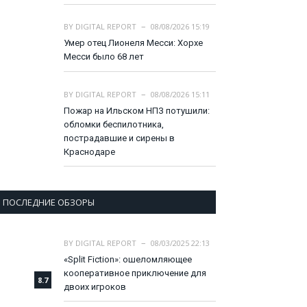
BY
DIGITAL REPORT
08/08/2026 15:19
Умер отец Лионеля Месси: Хорхе
Месси было 68 лет
BY
DIGITAL REPORT
08/08/2026 15:11
Пожар на Ильском НПЗ потушили:
обломки беспилотника,
пострадавшие и сирены в
Краснодаре
ПОСЛЕДНИЕ ОБЗОРЫ
BY
DIGITAL REPORT
08/03/2025 22:13
«Split Fiction»: ошеломляющее
кооперативное приключение для
8.7
двоих игроков