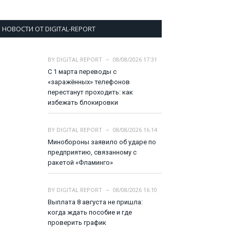
НОВОСТИ ОТ DIGITAL-REPORT
BY
DIGITAL REPORT
08/08/2026 17:31
С 1 марта переводы с
«заражённых» телефонов
перестанут проходить: как
избежать блокировки
BY
DIGITAL REPORT
08/08/2026 16:14
Минобороны заявило об ударе по
предприятию, связанному с
ракетой «Фламинго»
BY
DIGITAL REPORT
08/08/2026 16:10
Выплата 8 августа не пришла:
когда ждать пособие и где
проверить график