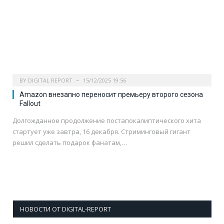
BY
DIGITAL REPORT
15/12/2025 19:56
Amazon внезапно переносит премьеру второго сезона
Fallout
Долгожданное продолжение постапокалиптического хита
стартует уже завтра, 16 декабря. Стриминговый гигант
решил сделать подарок фанатам,…
НОВОСТИ ОТ DIGITAL-REPORT