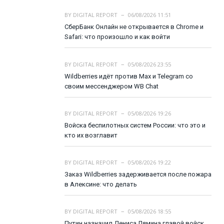
BY
DIGITAL REPORT
06/08/2026 11:51
СберБанк Онлайн не открывается в Chrome и
Safari: что произошло и как войти
BY
DIGITAL REPORT
05/08/2026 23:55
Wildberries идёт против Max и Telegram со
своим мессенджером WB Chat
BY
DIGITAL REPORT
05/08/2026 19:26
Войска беспилотных систем России: что это и
кто их возглавит
BY
DIGITAL REPORT
05/08/2026 19:22
Заказ Wildberries задерживается после пожара
в Алексине: что делать
BY
DIGITAL REPORT
05/08/2026 18:55
Путин назначил Дениса Лямина главой войск