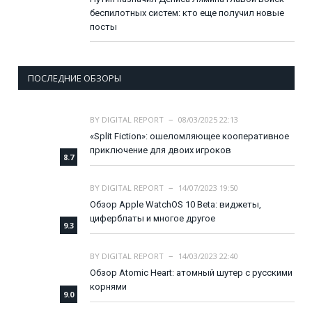
беспилотных систем: кто еще получил новые
посты
ПОСЛЕДНИЕ ОБЗОРЫ
BY
DIGITAL REPORT
08/03/2025 22:13
«Split Fiction»: ошеломляющее кооперативное
приключение для двоих игроков
8.7
BY
DIGITAL REPORT
14/07/2023 19:50
Обзор Apple WatchOS 10 Beta: виджеты,
циферблаты и многое другое
9.3
BY
DIGITAL REPORT
14/03/2023 22:40
Обзор Atomic Heart: атомный шутер с русскими
корнями
9.0