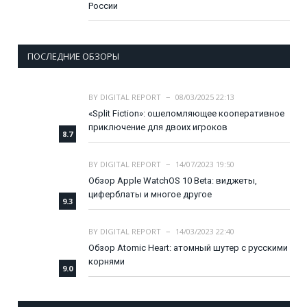
России
ПОСЛЕДНИЕ ОБЗОРЫ
BY
DIGITAL REPORT
08/03/2025 22:13
«Split Fiction»: ошеломляющее кооперативное
приключение для двоих игроков
8.7
BY
DIGITAL REPORT
14/07/2023 19:50
Обзор Apple WatchOS 10 Beta: виджеты,
циферблаты и многое другое
9.3
BY
DIGITAL REPORT
14/03/2023 22:40
Обзор Atomic Heart: атомный шутер с русскими
корнями
9.0