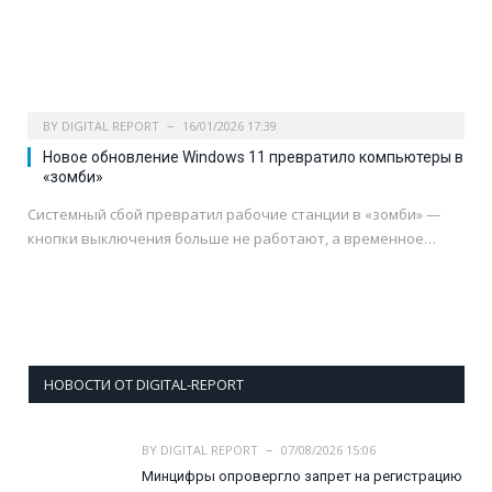
BY
DIGITAL REPORT
16/01/2026 17:39
Новое обновление Windows 11 превратило компьютеры в
«зомби»
Системный сбой превратил рабочие станции в «зомби» —
кнопки выключения больше не работают, а временное…
НОВОСТИ ОТ DIGITAL-REPORT
BY
DIGITAL REPORT
07/08/2026 15:06
Минцифры опровергло запрет на регистрацию