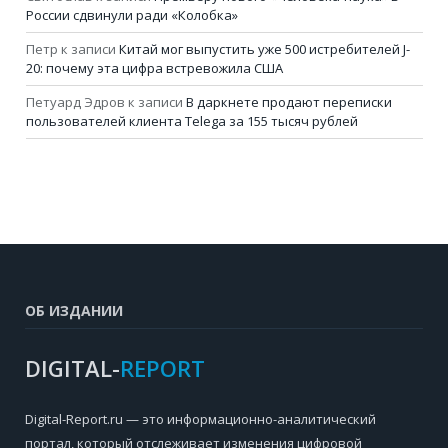
России сдвинули ради «Колобка»
Петр
к записи
Китай мог выпустить уже 500 истребителей J-
20: почему эта цифра встревожила США
Петуард Эдров
к записи
В даркнете продают переписки
пользователей клиента Telega за 155 тысяч рублей
ОБ ИЗДАНИИ
DIGITAL-
REPORT
Digital-Report.ru — это информационно-аналитический
портал, который отслеживает изменения цифровой