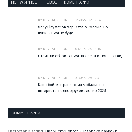
ПОПУЛЯРНОЕ
НОВОЕ
КОМЕНТАРИИ
BY
DIGITAL REPORT
25/05/2022 19:14
Sony Playstation вернется в Россию, но
извиняться не будет
BY
DIGITAL REPORT
03/11/2025 12:46
Стоит ли обновляться на One UI 8: полный гайд
BY
DIGITAL REPORT
31/08/2025 00:31
Как обойти ограничения мобильного
интернета: полное руководство 2025
КОММЕНТАРИИ
Святослав
к записи
Премьеру нового «Человека-паука» в