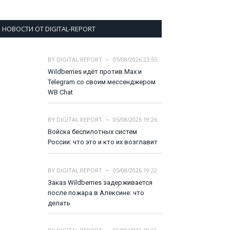
НОВОСТИ ОТ DIGITAL-REPORT
BY
DIGITAL REPORT
05/08/2026 23:55
Wildberries идёт против Max и
Telegram со своим мессенджером
WB Chat
BY
DIGITAL REPORT
05/08/2026 19:26
Войска беспилотных систем
России: что это и кто их возглавит
BY
DIGITAL REPORT
05/08/2026 19:22
Заказ Wildberries задерживается
после пожара в Алексине: что
делать