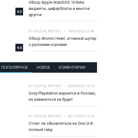
Обзор Apple WatchOS 10 Beta:
виджеты, циферблаты и многое
9.3
другое
BY
DIGITAL REPORT
14/03/2023 22:40
Обзор Atomic Heart: атомный шутер
с русскими корнями
9.0
ПОПУЛЯРНОЕ
НОВОЕ
КОМЕНТАРИИ
BY
DIGITAL REPORT
25/05/2022 19:14
Sony Playstation вернется в Россию,
но извиняться не будет
BY
DIGITAL REPORT
03/11/2025 12:46
Стоит ли обновляться на One UI 8:
полный гайд