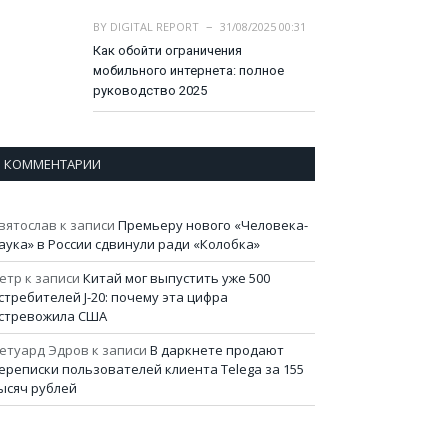
BY
DIGITAL REPORT
31/08/2025 00:31
Как обойти ограничения
мобильного интернета: полное
руководство 2025
КОММЕНТАРИИ
вятослав
к записи
Премьеру нового «Человека-
аука» в России сдвинули ради «Колобка»
етр
к записи
Китай мог выпустить уже 500
стребителей J-20: почему эта цифра
стревожила США
етуард Эдров
к записи
В даркнете продают
ереписки пользователей клиента Telega за 155
ысяч рублей