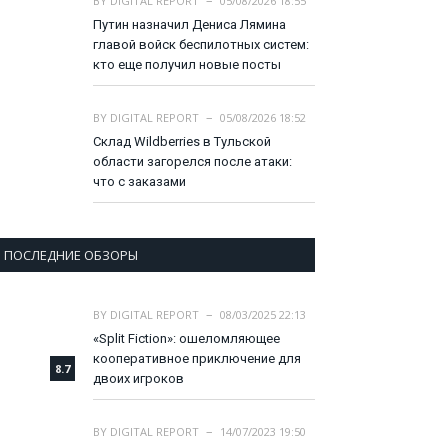
BY
DIGITAL REPORT
05/08/2026 18:55
Путин назначил Дениса Лямина
главой войск беспилотных систем:
кто еще получил новые посты
BY
DIGITAL REPORT
05/08/2026 18:52
Склад Wildberries в Тульской
области загорелся после атаки:
что с заказами
ПОСЛЕДНИЕ ОБЗОРЫ
BY
DIGITAL REPORT
08/03/2025 22:13
«Split Fiction»: ошеломляющее
кооперативное приключение для
8.7
двоих игроков
BY
DIGITAL REPORT
14/07/2023 19:50