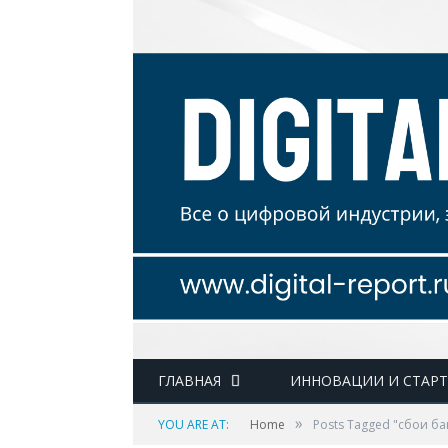
ГЛАВНАЯ
ИННОВАЦИИ И СТАР
»
YOU ARE AT:
Home
Posts Tagged "сбои б