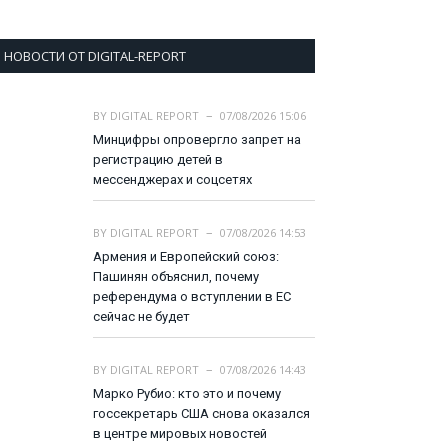
НОВОСТИ ОТ DIGITAL-REPORT
BY
DIGITAL REPORT
07/08/2026 15:06
Минцифры опровергло запрет на
регистрацию детей в
мессенджерах и соцсетях
BY
DIGITAL REPORT
07/08/2026 14:53
Армения и Европейский союз:
Пашинян объяснил, почему
референдума о вступлении в ЕС
сейчас не будет
BY
DIGITAL REPORT
07/08/2026 14:43
Марко Рубио: кто это и почему
госсекретарь США снова оказался
в центре мировых новостей