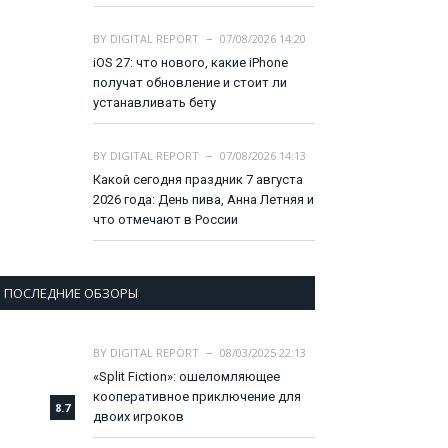
BY
DIGITAL REPORT
07/08/2026 14:20
iOS 27: что нового, какие iPhone
получат обновление и стоит ли
устанавливать бету
BY
DIGITAL REPORT
07/08/2026 14:13
Какой сегодня праздник 7 августа
2026 года: День пива, Анна Летняя и
что отмечают в России
ПОСЛЕДНИЕ ОБЗОРЫ
BY
DIGITAL REPORT
08/03/2025 22:13
«Split Fiction»: ошеломляющее
кооперативное приключение для
8.7
двоих игроков