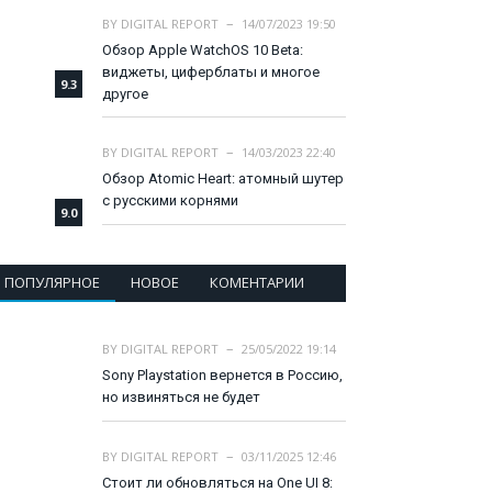
BY
DIGITAL REPORT
14/07/2023 19:50
Обзор Apple WatchOS 10 Beta:
виджеты, циферблаты и многое
9.3
другое
BY
DIGITAL REPORT
14/03/2023 22:40
Обзор Atomic Heart: атомный шутер
с русскими корнями
9.0
ПОПУЛЯРНОЕ
НОВОЕ
КОМЕНТАРИИ
BY
DIGITAL REPORT
25/05/2022 19:14
Sony Playstation вернется в Россию,
но извиняться не будет
BY
DIGITAL REPORT
03/11/2025 12:46
Стоит ли обновляться на One UI 8: