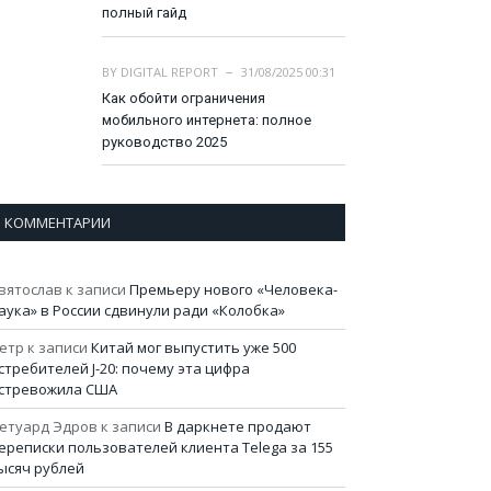
полный гайд
BY
DIGITAL REPORT
31/08/2025 00:31
Как обойти ограничения
мобильного интернета: полное
руководство 2025
КОММЕНТАРИИ
вятослав
к записи
Премьеру нового «Человека-
аука» в России сдвинули ради «Колобка»
етр
к записи
Китай мог выпустить уже 500
стребителей J-20: почему эта цифра
стревожила США
етуард Эдров
к записи
В даркнете продают
ереписки пользователей клиента Telega за 155
ысяч рублей