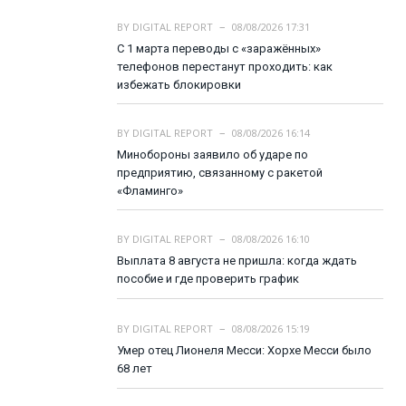
BY
DIGITAL REPORT
08/08/2026 17:31
С 1 марта переводы с «заражённых»
телефонов перестанут проходить: как
избежать блокировки
BY
DIGITAL REPORT
08/08/2026 16:14
Минобороны заявило об ударе по
предприятию, связанному с ракетой
«Фламинго»
BY
DIGITAL REPORT
08/08/2026 16:10
Выплата 8 августа не пришла: когда ждать
пособие и где проверить график
BY
DIGITAL REPORT
08/08/2026 15:19
Умер отец Лионеля Месси: Хорхе Месси было
68 лет