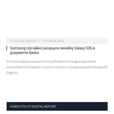
BY
DIGITAL REPORT
17/01/2026 14:00
Samsung случайно раскрыла линейку Galaxy S26 в
документе банка
Утечка информации из колумбийского подразделения
компании поставила точку в спорах о возвращении моделей
Edge и…
НОВОСТИ ОТ DIGITAL-REPORT