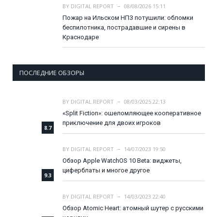
BY
DIGITAL REPORT
08/08/2026 15:11
Пожар на Ильском НПЗ потушили: обломки
беспилотника, пострадавшие и сирены в
Краснодаре
ПОСЛЕДНИЕ ОБЗОРЫ
BY
DIGITAL REPORT
08/03/2025 22:13
«Split Fiction»: ошеломляющее кооперативное
приключение для двоих игроков
8.7
BY
DIGITAL REPORT
14/07/2023 19:50
Обзор Apple WatchOS 10 Beta: виджеты,
циферблаты и многое другое
9.3
BY
DIGITAL REPORT
14/03/2023 22:40
Обзор Atomic Heart: атомный шутер с русскими