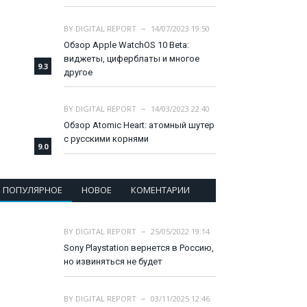
BY
DIGITAL REPORT
14/07/2023 19:50
Обзор Apple WatchOS 10 Beta:
виджеты, циферблаты и многое
9.3
другое
BY
DIGITAL REPORT
14/03/2023 22:40
Обзор Atomic Heart: атомный шутер
с русскими корнями
9.0
ПОПУЛЯРНОЕ
НОВОЕ
КОМЕНТАРИИ
BY
DIGITAL REPORT
25/05/2022 19:14
Sony Playstation вернется в Россию,
но извиняться не будет
BY
DIGITAL REPORT
03/11/2025 12:46