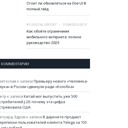
Стоит ли обновляться на One UI 8:
полный гайд
BY
DIGITAL REPORT
31/08/2025 00:31
Как обойти ограничения
мобильного интернета: полное
руководство 2025
КОММЕНТАРИИ
вятослав
к записи
Премьеру нового «Человека-
аука» в России сдвинули ради «Колобка»
етр
к записи
Китай мог выпустить уже 500
стребителей J-20: почему эта цифра
стревожила США
етуард Эдров
к записи
В даркнете продают
ереписки пользователей клиента Telega за 155
ысяч рублей