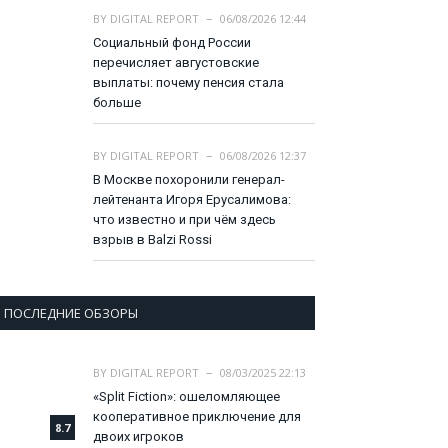
BY
DIGITAL REPORT
06/08/2026 12:44
Социальный фонд России
перечисляет августовские
выплаты: почему пенсия стала
больше
BY
DIGITAL REPORT
06/08/2026 12:37
В Москве похоронили генерал-
лейтенанта Игоря Ерусалимова:
что известно и при чём здесь
взрыв в Balzi Rossi
ПОСЛЕДНИЕ ОБЗОРЫ
BY
DIGITAL REPORT
08/03/2025 22:13
«Split Fiction»: ошеломляющее
кооперативное приключение для
8.7
двоих игроков