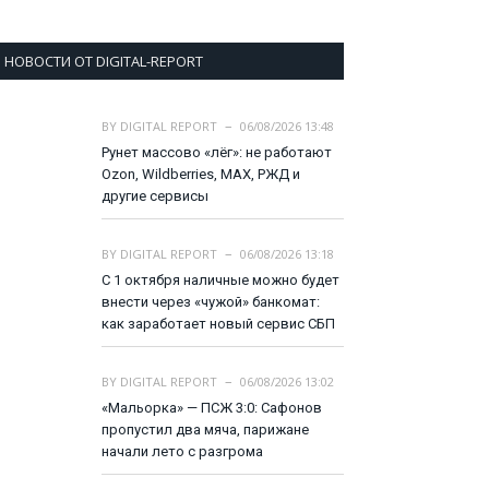
НОВОСТИ ОТ DIGITAL-REPORT
BY
DIGITAL REPORT
06/08/2026 13:48
Рунет массово «лёг»: не работают
Ozon, Wildberries, MAX, РЖД и
другие сервисы
BY
DIGITAL REPORT
06/08/2026 13:18
С 1 октября наличные можно будет
внести через «чужой» банкомат:
как заработает новый сервис СБП
BY
DIGITAL REPORT
06/08/2026 13:02
«Мальорка» — ПСЖ 3:0: Сафонов
пропустил два мяча, парижане
начали лето с разгрома