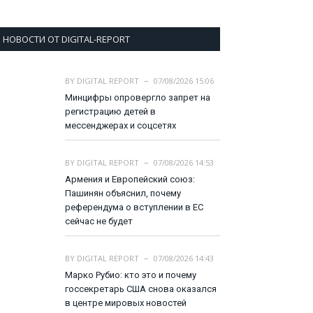
НОВОСТИ ОТ DIGITAL-REPORT
BY
DIGITAL REPORT
07/08/2026 15:06
Минцифры опровергло запрет на
регистрацию детей в
мессенджерах и соцсетях
BY
DIGITAL REPORT
07/08/2026 14:53
Армения и Европейский союз:
Пашинян объяснил, почему
референдума о вступлении в ЕС
сейчас не будет
BY
DIGITAL REPORT
07/08/2026 14:43
Марко Рубио: кто это и почему
госсекретарь США снова оказался
в центре мировых новостей