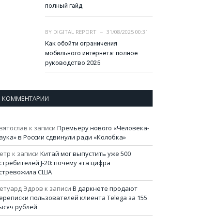
полный гайд
BY
DIGITAL REPORT
31/08/2025 00:31
Как обойти ограничения
мобильного интернета: полное
руководство 2025
КОММЕНТАРИИ
вятослав
к записи
Премьеру нового «Человека-
аука» в России сдвинули ради «Колобка»
етр
к записи
Китай мог выпустить уже 500
стребителей J-20: почему эта цифра
стревожила США
етуард Эдров
к записи
В даркнете продают
ереписки пользователей клиента Telega за 155
ысяч рублей