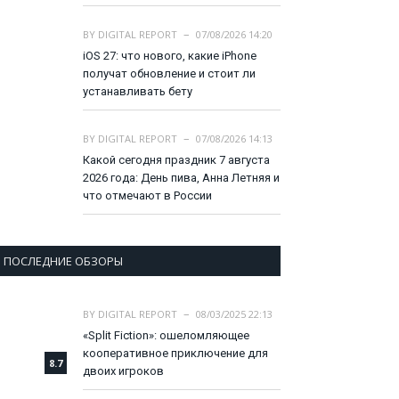
BY
DIGITAL REPORT
07/08/2026 14:20
iOS 27: что нового, какие iPhone
получат обновление и стоит ли
устанавливать бету
BY
DIGITAL REPORT
07/08/2026 14:13
Какой сегодня праздник 7 августа
2026 года: День пива, Анна Летняя и
что отмечают в России
ПОСЛЕДНИЕ ОБЗОРЫ
BY
DIGITAL REPORT
08/03/2025 22:13
«Split Fiction»: ошеломляющее
кооперативное приключение для
8.7
двоих игроков