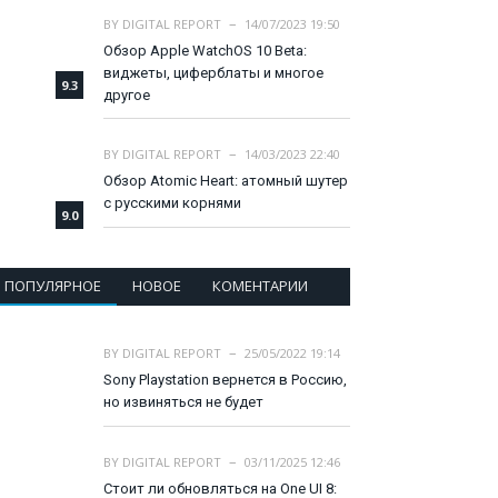
BY
DIGITAL REPORT
14/07/2023 19:50
Обзор Apple WatchOS 10 Beta:
виджеты, циферблаты и многое
9.3
другое
BY
DIGITAL REPORT
14/03/2023 22:40
Обзор Atomic Heart: атомный шутер
с русскими корнями
9.0
ПОПУЛЯРНОЕ
НОВОЕ
КОМЕНТАРИИ
BY
DIGITAL REPORT
25/05/2022 19:14
Sony Playstation вернется в Россию,
но извиняться не будет
BY
DIGITAL REPORT
03/11/2025 12:46
Стоит ли обновляться на One UI 8: