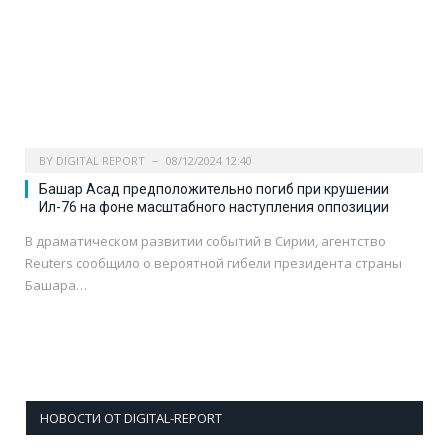
BY
DIGITAL REPORT
08/12/2024 12:40
Башар Асад предположительно погиб при крушении
Ил-76 на фоне масштабного наступления оппозиции
В драматическом развитии событий в Сирии, агентство
Reuters сообщило о вероятной гибели президента страны
Башара…
НОВОСТИ ОТ DIGITAL-REPORT