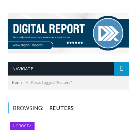
NAVIGATE
»
Home
Posts Tagged "Reuters"
BROWSING:
REUTERS
НОВОСТИ