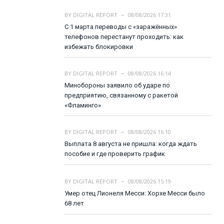
BY
DIGITAL REPORT
08/08/2026 17:31
С 1 марта переводы с «заражённых»
телефонов перестанут проходить: как
избежать блокировки
BY
DIGITAL REPORT
08/08/2026 16:14
Минобороны заявило об ударе по
предприятию, связанному с ракетой
«Фламинго»
BY
DIGITAL REPORT
08/08/2026 16:10
Выплата 8 августа не пришла: когда ждать
пособие и где проверить график
BY
DIGITAL REPORT
08/08/2026 15:19
Умер отец Лионеля Месси: Хорхе Месси было
68 лет