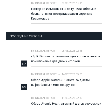
BY
DIGITAL REPORT
08/08/2026 15:11
Пожар на Ильском НПЗ потушили: обломки
беспилотника, пострадавшие и сирены в
Краснодаре
ПОСЛЕДНИЕ ОБЗОРЫ
BY
DIGITAL REPORT
08/03/2025 22:13
«Split Fiction»: ошеломляющее кооперативное
приключение для двоих игроков
8.7
BY
DIGITAL REPORT
14/07/2023 19:50
Обзор Apple WatchOS 10 Beta: виджеты,
циферблаты и многое другое
9.3
BY
DIGITAL REPORT
14/03/2023 22:40
Обзор Atomic Heart: атомный шутер с русскими