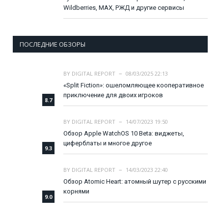
Wildberries, MAX, РЖД и другие сервисы
ПОСЛЕДНИЕ ОБЗОРЫ
BY
DIGITAL REPORT
08/03/2025 22:13
«Split Fiction»: ошеломляющее кооперативное
приключение для двоих игроков
8.7
BY
DIGITAL REPORT
14/07/2023 19:50
Обзор Apple WatchOS 10 Beta: виджеты,
циферблаты и многое другое
9.3
BY
DIGITAL REPORT
14/03/2023 22:40
Обзор Atomic Heart: атомный шутер с русскими
корнями
9.0