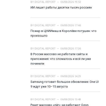
BY
DIGITAL REPORT
06/08/2026 19:53
ИИ лишит работы десятки тысяч россиян
BY
DIGITAL REPORT
06/08/2026 17:46
Пожар в ЦНИИмаш в Королёве потушен: что
произошло
BY
DIGITAL REPORT
06/08/2026 17:36
В России массово не работали сайты и
приложения: что сломалось и всё ли уже
починили
BY
DIGITAL REPORT
06/08/2026 14:29
Samsung готовит большое обновление: One UI
9 ждут уже 10–15 августа
BY
DIGITAL REPORT
06/08/2026 13:48
Рунет массово «лёг»: не работают Ozon,