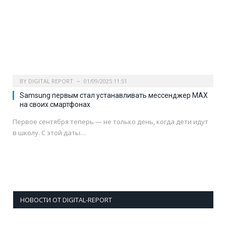
BY
DIGITAL REPORT
01/09/2025 11:51
Samsung первым стал устанавливать мессенджер MAX
на своих смартфонах
Первое сентября теперь — не только день, когда дети идут
в школу. С этой даты…
НОВОСТИ ОТ DIGITAL-REPORT