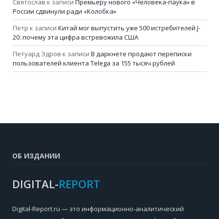
Святослав
к записи
Премьеру нового «Человека-паука» в
России сдвинули ради «Колобка»
Петр
к записи
Китай мог выпустить уже 500 истребителей J-
20: почему эта цифра встревожила США
Петуард Эдров
к записи
В даркнете продают переписки
пользователей клиента Telega за 155 тысяч рублей
ОБ ИЗДАНИИ
DIGITAL-
REPORT
Digital-Report.ru — это информационно-аналитический