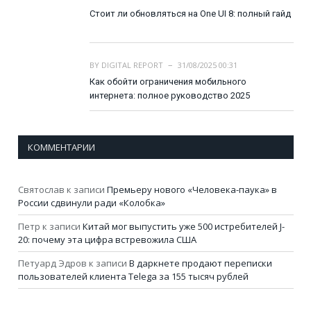
Стоит ли обновляться на One UI 8: полный гайд
BY
DIGITAL REPORT
31/08/2025 00:31
Как обойти ограничения мобильного
интернета: полное руководство 2025
КОММЕНТАРИИ
Святослав
к записи
Премьеру нового «Человека-паука» в
России сдвинули ради «Колобка»
Петр
к записи
Китай мог выпустить уже 500 истребителей J-
20: почему эта цифра встревожила США
Петуард Эдров
к записи
В даркнете продают переписки
пользователей клиента Telega за 155 тысяч рублей