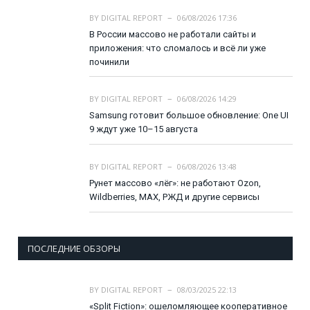
BY
DIGITAL REPORT
06/08/2026 17:36
В России массово не работали сайты и
приложения: что сломалось и всё ли уже
починили
BY
DIGITAL REPORT
06/08/2026 14:29
Samsung готовит большое обновление: One UI
9 ждут уже 10–15 августа
BY
DIGITAL REPORT
06/08/2026 13:48
Рунет массово «лёг»: не работают Ozon,
Wildberries, MAX, РЖД и другие сервисы
ПОСЛЕДНИЕ ОБЗОРЫ
BY
DIGITAL REPORT
08/03/2025 22:13
«Split Fiction»: ошеломляющее кооперативное