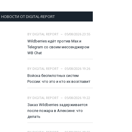
НОВОСТИ ОТ DIGITAL-REPORT
BY
DIGITAL REPORT
05/08/2026 23:55
Wildberries идёт против Max и
Telegram со своим мессенджером
WB Chat
BY
DIGITAL REPORT
05/08/2026 19:26
Войска беспилотных систем
России: что это и кто их возглавит
BY
DIGITAL REPORT
05/08/2026 19:22
Заказ Wildberries задерживается
после пожара в Алексине: что
делать