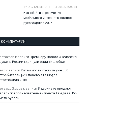
BY
DIGITAL REPORT
31/08/2025 00:31
Как обойти ограничения
мобильного интернета: полное
руководство 2025
КОММЕНТАРИИ
вятослав
к записи
Премьеру нового «Человека-
аука» в России сдвинули ради «Колобка»
етр
к записи
Китай мог выпустить уже 500
стребителей J-20: почему эта цифра
стревожила США
етуард Эдров
к записи
В даркнете продают
ереписки пользователей клиента Telega за 155
ысяч рублей