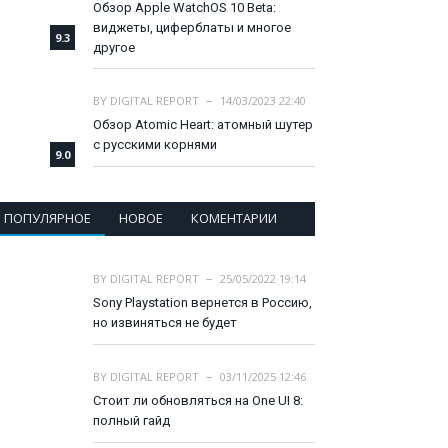
Обзор Apple WatchOS 10 Beta:
виджеты, циферблаты и многое
9.3
другое
BY
DIGITAL REPORT
14/03/2023 22:40
Обзор Atomic Heart: атомный шутер
с русскими корнями
9.0
ПОПУЛЯРНОЕ
НОВОЕ
КОМЕНТАРИИ
BY
DIGITAL REPORT
25/05/2022 19:14
Sony Playstation вернется в Россию,
но извиняться не будет
BY
DIGITAL REPORT
03/11/2025 12:46
Стоит ли обновляться на One UI 8:
полный гайд