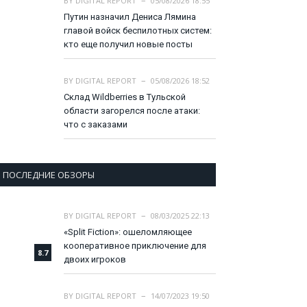
BY
DIGITAL REPORT
05/08/2026 18:55
Путин назначил Дениса Лямина
главой войск беспилотных систем:
кто еще получил новые посты
BY
DIGITAL REPORT
05/08/2026 18:52
Склад Wildberries в Тульской
области загорелся после атаки:
что с заказами
ПОСЛЕДНИЕ ОБЗОРЫ
BY
DIGITAL REPORT
08/03/2025 22:13
«Split Fiction»: ошеломляющее
кооперативное приключение для
8.7
двоих игроков
BY
DIGITAL REPORT
14/07/2023 19:50