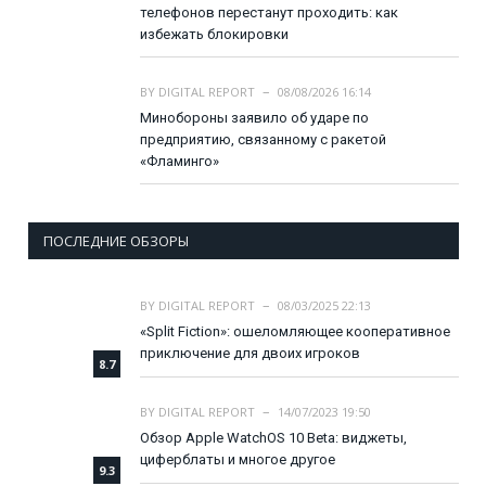
телефонов перестанут проходить: как
избежать блокировки
BY
DIGITAL REPORT
08/08/2026 16:14
Минобороны заявило об ударе по
предприятию, связанному с ракетой
«Фламинго»
ПОСЛЕДНИЕ ОБЗОРЫ
BY
DIGITAL REPORT
08/03/2025 22:13
«Split Fiction»: ошеломляющее кооперативное
приключение для двоих игроков
8.7
BY
DIGITAL REPORT
14/07/2023 19:50
Обзор Apple WatchOS 10 Beta: виджеты,
циферблаты и многое другое
9.3