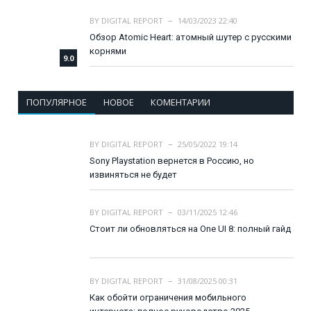
BY
DIGITAL REPORT
14/03/2023 22:40
Обзор Atomic Heart: атомный шутер с русскими
корнями
9.0
ПОПУЛЯРНОЕ
НОВОЕ
КОМЕНТАРИИ
BY
DIGITAL REPORT
25/05/2022 19:14
Sony Playstation вернется в Россию, но
извиняться не будет
BY
DIGITAL REPORT
03/11/2025 12:46
Стоит ли обновляться на One UI 8: полный гайд
BY
DIGITAL REPORT
31/08/2025 00:31
Как обойти ограничения мобильного