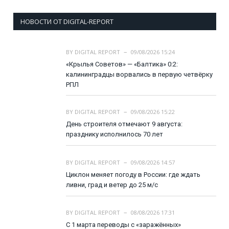
НОВОСТИ ОТ DIGITAL-REPORT
BY
DIGITAL REPORT
09/08/2026 15:24
«Крылья Советов» — «Балтика» 0:2:
калининградцы ворвались в первую четвёрку
РПЛ
BY
DIGITAL REPORT
09/08/2026 15:22
День строителя отмечают 9 августа:
празднику исполнилось 70 лет
BY
DIGITAL REPORT
09/08/2026 14:57
Циклон меняет погоду в России: где ждать
ливни, град и ветер до 25 м/с
BY
DIGITAL REPORT
08/08/2026 17:31
С 1 марта переводы с «заражённых»