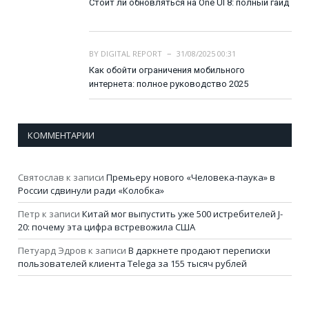
Стоит ли обновляться на One UI 8: полный гайд
BY
DIGITAL REPORT
31/08/2025 00:31
Как обойти ограничения мобильного
интернета: полное руководство 2025
КОММЕНТАРИИ
Святослав
к записи
Премьеру нового «Человека-паука» в
России сдвинули ради «Колобка»
Петр
к записи
Китай мог выпустить уже 500 истребителей J-
20: почему эта цифра встревожила США
Петуард Эдров
к записи
В даркнете продают переписки
пользователей клиента Telega за 155 тысяч рублей