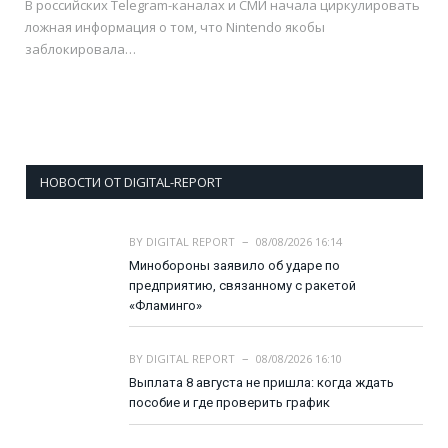
В российских Telegram-каналах и СМИ начала циркулировать
ложная информация о том, что Nintendo якобы
заблокировала…
НОВОСТИ ОТ DIGITAL-REPORT
BY
DIGITAL REPORT
08/08/2026 16:14
Минобороны заявило об ударе по
предприятию, связанному с ракетой
«Фламинго»
BY
DIGITAL REPORT
08/08/2026 16:10
Выплата 8 августа не пришла: когда ждать
пособие и где проверить график