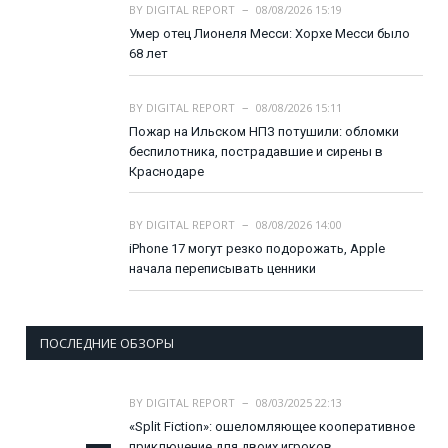
BY
DIGITAL REPORT
08/08/2026 15:19
Умер отец Лионеля Месси: Хорхе Месси было
68 лет
BY
DIGITAL REPORT
08/08/2026 15:11
Пожар на Ильском НПЗ потушили: обломки
беспилотника, пострадавшие и сирены в
Краснодаре
BY
DIGITAL REPORT
08/08/2026 14:00
iPhone 17 могут резко подорожать, Apple
начала переписывать ценники
ПОСЛЕДНИЕ ОБЗОРЫ
BY
DIGITAL REPORT
08/03/2025 22:13
«Split Fiction»: ошеломляющее кооперативное
приключение для двоих игроков