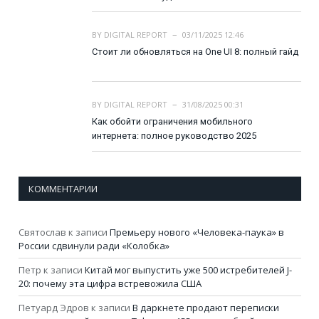
BY
DIGITAL REPORT
03/11/2025 12:46
Стоит ли обновляться на One UI 8: полный гайд
BY
DIGITAL REPORT
31/08/2025 00:31
Как обойти ограничения мобильного
интернета: полное руководство 2025
КОММЕНТАРИИ
Святослав
к записи
Премьеру нового «Человека-паука» в
России сдвинули ради «Колобка»
Петр
к записи
Китай мог выпустить уже 500 истребителей J-
20: почему эта цифра встревожила США
Петуард Эдров
к записи
В даркнете продают переписки