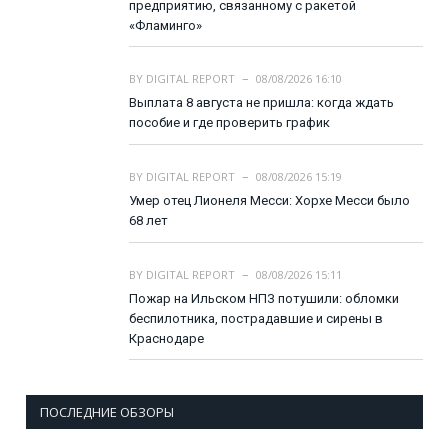
предприятию, связанному с ракетой
«Фламинго»
BY
DIGITAL REPORT
08/08/2026 16:10
Выплата 8 августа не пришла: когда ждать
пособие и где проверить график
BY
DIGITAL REPORT
08/08/2026 15:19
Умер отец Лионеля Месси: Хорхе Месси было
68 лет
BY
DIGITAL REPORT
08/08/2026 15:11
Пожар на Ильском НПЗ потушили: обломки
беспилотника, пострадавшие и сирены в
Краснодаре
ПОСЛЕДНИЕ ОБЗОРЫ