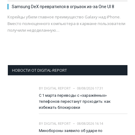
Samsung DeX превратился в огрызок из-за One UI 8
Корейцы убили главное преимущество Galaxy над iPhone.
Вместо полноценного компьютера в кармане пользователи
получили недоделанную…
НОВОСТИ ОТ DIGITAL-REPORT
BY
DIGITAL REPORT
08/08/2026 17:31
С 1 марта переводы с «заражённых»
телефонов перестанут проходить: как
избежать блокировки
BY
DIGITAL REPORT
08/08/2026 16:14
Минобороны заявило об ударе по