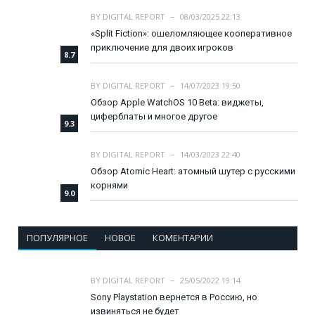
BY
DIGITAL REPORT
08/03/2025 22:13
«Split Fiction»: ошеломляющее кооперативное
приключение для двоих игроков
8.7
BY
DIGITAL REPORT
14/07/2023 19:50
Обзор Apple WatchOS 10 Beta: виджеты,
циферблаты и многое другое
9.3
BY
DIGITAL REPORT
14/03/2023 22:40
Обзор Atomic Heart: атомный шутер с русскими
корнями
9.0
ПОПУЛЯРНОЕ
НОВОЕ
КОМЕНТАРИИ
BY
DIGITAL REPORT
25/05/2022 19:14
Sony Playstation вернется в Россию, но
извиняться не будет