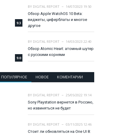
BY
DIGITAL REPORT
14/07/2023 19:50
Обзор Apple WatchOS 10 Beta:
виджеты, циферблаты и многое
9.3
другое
BY
DIGITAL REPORT
14/03/2023 22:40
Обзор Atomic Heart: атомный шутер
с русскими корнями
9.0
ПОПУЛЯРНОЕ
НОВОЕ
КОМЕНТАРИИ
BY
DIGITAL REPORT
25/05/2022 19:14
Sony Playstation вернется в Россию,
но извиняться не будет
BY
DIGITAL REPORT
03/11/2025 12:46
Стоит ли обновляться на One UI 8: