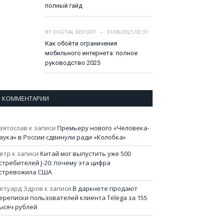
полный гайд
BY
DIGITAL REPORT
31/08/2025 00:31
Как обойти ограничения
мобильного интернета: полное
руководство 2025
КОММЕНТАРИИ
вятослав
к записи
Премьеру нового «Человека-
аука» в России сдвинули ради «Колобка»
етр
к записи
Китай мог выпустить уже 500
стребителей J-20: почему эта цифра
стревожила США
етуард Эдров
к записи
В даркнете продают
ереписки пользователей клиента Telega за 155
ысяч рублей