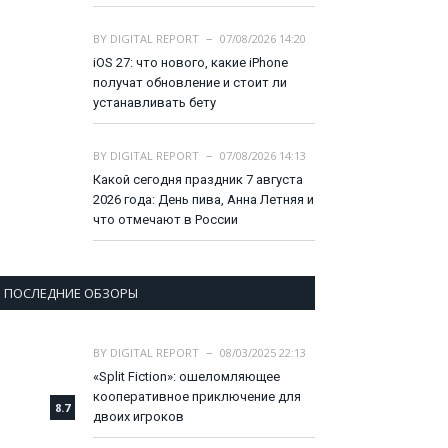
BY
DIGITAL REPORT
07/08/2026 14:20
iOS 27: что нового, какие iPhone
получат обновление и стоит ли
устанавливать бету
BY
DIGITAL REPORT
07/08/2026 14:13
Какой сегодня праздник 7 августа
2026 года: День пива, Анна Летняя и
что отмечают в России
ПОСЛЕДНИЕ ОБЗОРЫ
BY
DIGITAL REPORT
08/03/2025 22:13
«Split Fiction»: ошеломляющее
кооперативное приключение для
8.7
двоих игроков