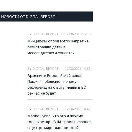
НОВОСТИ ОТ DIGITAL-REPORT
BY
DIGITAL REPORT
07/08/2026 15:06
Минцифры опровергло запрет на
регистрацию детей в
мессенджерах и соцсетях
BY
DIGITAL REPORT
07/08/2026 14:53
Армения и Европейский союз:
Пашинян объяснил, почему
референдума о вступлении в ЕС
сейчас не будет
BY
DIGITAL REPORT
07/08/2026 14:43
Марко Рубио: кто это и почему
госсекретарь США снова оказался
в центре мировых новостей