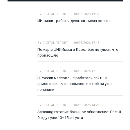
BY
DIGITAL REPORT
06/08/2026 19:53
ИИ лишит работы десятки тысяч россиян
BY
DIGITAL REPORT
06/08/2026 17:46
Пожар в ЦНИИмаш в Королёве потушен: что
произошло
BY
DIGITAL REPORT
06/08/2026 17:36
В России массово не работали сайты и
приложения: что сломалось и всё ли уже
починили
BY
DIGITAL REPORT
06/08/2026 14:29
Samsung готовит большое обновление: One UI
9 ждут уже 10–15 августа