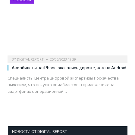
BY
DIGITAL REPORT
25/05/2023 19:39
Авиабилеты на iPhone оказались дороже, чем на Android
Специалисты Центра цифровой экспертизы Роскачества
выяснили, что покупка авиабилетов в приложениях на
смартфонах с операционной…
НОВОСТИ ОТ DIGITAL-REPORT