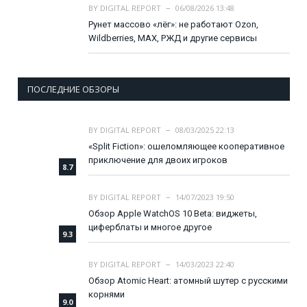
BY
DIGITAL REPORT
06/08/2026 13:48
Рунет массово «лёг»: не работают Ozon,
Wildberries, MAX, РЖД и другие сервисы
ПОСЛЕДНИЕ ОБЗОРЫ
BY
DIGITAL REPORT
08/03/2025 22:13
«Split Fiction»: ошеломляющее кооперативное
приключение для двоих игроков
8.7
BY
DIGITAL REPORT
14/07/2023 19:50
Обзор Apple WatchOS 10 Beta: виджеты,
циферблаты и многое другое
9.3
BY
DIGITAL REPORT
14/03/2023 22:40
Обзор Atomic Heart: атомный шутер с русскими
корнями
9.0