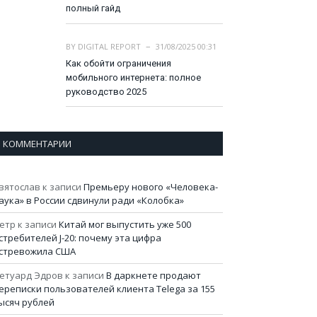
полный гайд
BY
DIGITAL REPORT
31/08/2025 00:31
Как обойти ограничения
мобильного интернета: полное
руководство 2025
КОММЕНТАРИИ
вятослав
к записи
Премьеру нового «Человека-
аука» в России сдвинули ради «Колобка»
етр
к записи
Китай мог выпустить уже 500
стребителей J-20: почему эта цифра
стревожила США
етуард Эдров
к записи
В даркнете продают
ереписки пользователей клиента Telega за 155
ысяч рублей