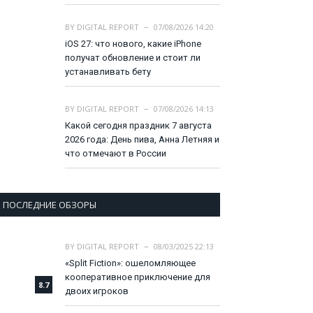
BY
DIGITAL REPORT
07/08/2026 14:20
iOS 27: что нового, какие iPhone
получат обновление и стоит ли
устанавливать бету
BY
DIGITAL REPORT
07/08/2026 14:13
Какой сегодня праздник 7 августа
2026 года: День пива, Анна Летняя и
что отмечают в России
ПОСЛЕДНИЕ ОБЗОРЫ
BY
DIGITAL REPORT
08/03/2025 22:13
«Split Fiction»: ошеломляющее
кооперативное приключение для
8.7
двоих игроков