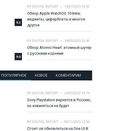
BY
DIGITAL REPORT
14/07/2023 19:50
Обзор Apple WatchOS 10 Beta:
виджеты, циферблаты и многое
9.3
другое
BY
DIGITAL REPORT
14/03/2023 22:40
Обзор Atomic Heart: атомный шутер
с русскими корнями
9.0
ПОПУЛЯРНОЕ
НОВОЕ
КОМЕНТАРИИ
BY
DIGITAL REPORT
25/05/2022 19:14
Sony Playstation вернется в Россию,
но извиняться не будет
BY
DIGITAL REPORT
03/11/2025 12:46
Стоит ли обновляться на One UI 8: