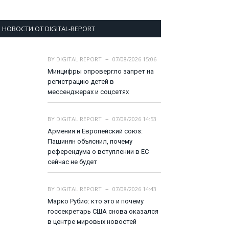
НОВОСТИ ОТ DIGITAL-REPORT
BY
DIGITAL REPORT
07/08/2026 15:06
Минцифры опровергло запрет на
регистрацию детей в
мессенджерах и соцсетях
BY
DIGITAL REPORT
07/08/2026 14:53
Армения и Европейский союз:
Пашинян объяснил, почему
референдума о вступлении в ЕС
сейчас не будет
BY
DIGITAL REPORT
07/08/2026 14:43
Марко Рубио: кто это и почему
госсекретарь США снова оказался
в центре мировых новостей