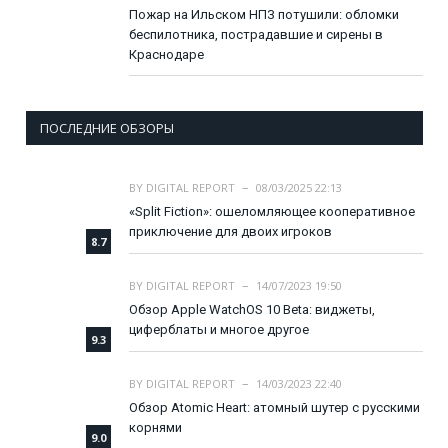
Пожар на Ильском НПЗ потушили: обломки
беспилотника, пострадавшие и сирены в
Краснодаре
ПОСЛЕДНИЕ ОБЗОРЫ
BY
DIGITAL REPORT
08/03/2025 22:13
«Split Fiction»: ошеломляющее кооперативное
приключение для двоих игроков
8.7
BY
DIGITAL REPORT
14/07/2023 19:50
Обзор Apple WatchOS 10 Beta: виджеты,
циферблаты и многое другое
9.3
BY
DIGITAL REPORT
14/03/2023 22:40
Обзор Atomic Heart: атомный шутер с русскими
корнями
9.0