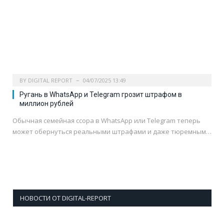
BY
DIGITAL REPORT
04/07/2025 13:49
Ругань в WhatsApp и Telegram грозит штрафом в
миллион рублей
Обычная семейная ссора в WhatsApp или Telegram теперь
может обернуться реальными штрафами и даже тюремным…
НОВОСТИ ОТ DIGITAL-REPORT