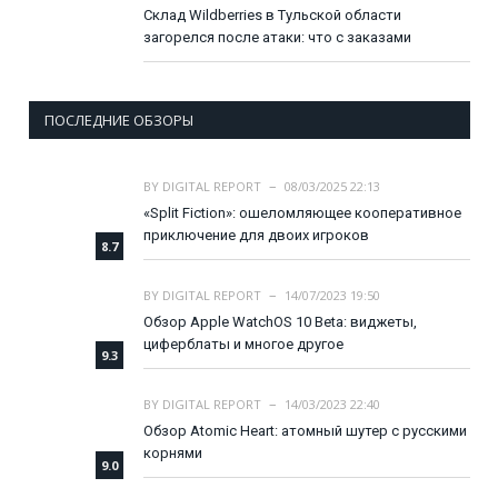
Склад Wildberries в Тульской области
загорелся после атаки: что с заказами
ПОСЛЕДНИЕ ОБЗОРЫ
BY
DIGITAL REPORT
08/03/2025 22:13
«Split Fiction»: ошеломляющее кооперативное
приключение для двоих игроков
8.7
BY
DIGITAL REPORT
14/07/2023 19:50
Обзор Apple WatchOS 10 Beta: виджеты,
циферблаты и многое другое
9.3
BY
DIGITAL REPORT
14/03/2023 22:40
Обзор Atomic Heart: атомный шутер с русскими
корнями
9.0