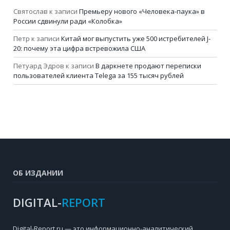
Святослав
к записи
Премьеру нового «Человека-паука» в
России сдвинули ради «Колобка»
Петр
к записи
Китай мог выпустить уже 500 истребителей J-
20: почему эта цифра встревожила США
Петуард Эдров
к записи
В даркнете продают переписки
пользователей клиента Telega за 155 тысяч рублей
ОБ ИЗДАНИИ
DIGITAL-
REPORT
Digital-Report.ru — это информационно-аналитический